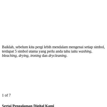
Baiklah, sebelum kita pergi lebih mendalam mengenai setiap simbol,
terdapat 5 simbol utama yang perlu anda tahu iaitu
washing
,
bleaching
,
drying
,
ironing
dan
drycleaning
.
1 of 7
Sertai Pengalaman Digital Kami