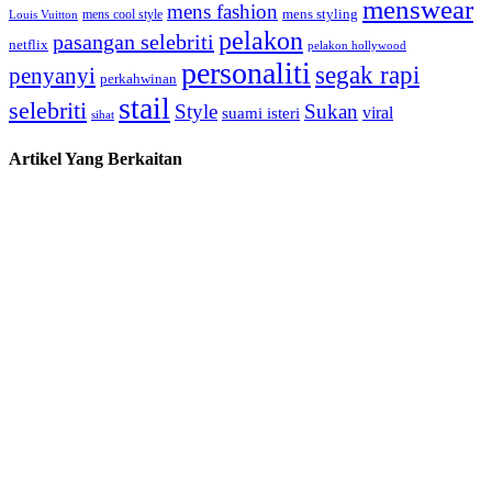
menswear
mens fashion
mens cool style
mens styling
Louis Vuitton
pelakon
pasangan selebriti
netflix
pelakon hollywood
personaliti
segak rapi
penyanyi
perkahwinan
stail
selebriti
Style
Sukan
viral
suami isteri
sihat
Artikel Yang Berkaitan