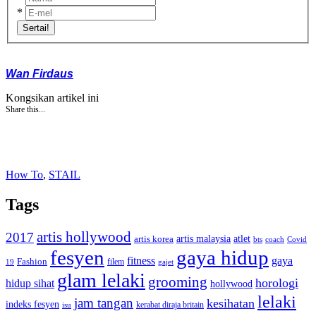
*
Sertai!
Wan Firdaus
Kongsikan artikel ini
Share this...
How To
,
STAIL
Tags
artis hollywood
2017
artis malaysia
artis korea
atlet
bts
coach
Covid
fesyen
gaya hidup
gaya
fitness
Fashion
19
filem
gajet
glam lelaki
grooming
horologi
hidup sihat
hollywood
lelaki
jam tangan
kesihatan
indeks fesyen
kerabat diraja britain
isu