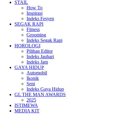
STAIL
How To
Inspirasi
Indeks Fesyen
SEGAK RAPI
Fitness
Grooming
Indeks Segak Rapi
HOROLOGI
Pilihan Editor
Indeks Jauhari
Indeks Jam
GAYA HIDUP
Automobil
Ikonik
Seni
Indeks Gaya Hidup
GL THE MAN AWARDS
2025
ISTIMEWA
MEDIA KIT