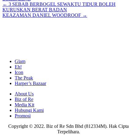
Posts
← 3 SEBAB BERBOGEL SEWAKTU TIDUR BOLEH
KURUSKAN BERAT BADAN
navigation
KEAZAMAN DANIEL WOODROOF →
Glam
Eh!
Icon
The Peak
Harper’s Bazaar
About Us
Biz of Re
Media Kit
Hubungi Kami
Promosi
Copyright © 2022. Biz of Re Sdn Bhd (812334M). Hak Cipta
Terpelihara.