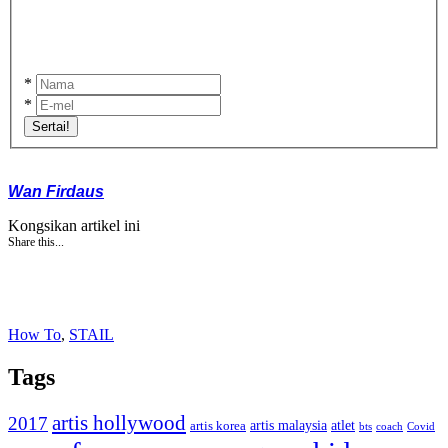
*
*
Sertai!
Wan Firdaus
Kongsikan artikel ini
Share this...
How To
,
STAIL
Tags
artis hollywood
2017
artis malaysia
artis korea
atlet
bts
coach
Covid