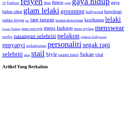
fesyen
gaya hidup
gaya
fitness
Fashion
19
filem
gajet
glam lelaki
grooming
horologi
hidup sihat
hollywood
lelaki
jam tangan
kesihatan
indeks fesyen
kerabat diraja britain
isu
menswear
mens fashion
mens cool style
mens styling
Louis Vuitton
pelakon
pasangan selebriti
netflix
pelakon hollywood
personaliti
segak rapi
penyanyi
perkahwinan
stail
selebriti
Style
Sukan
viral
suami isteri
sihat
Artikel Yang Berkaitan