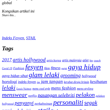
global
Kongsikan artikel ini
Share this...
Indeks Fesyen
,
STAIL
Tags
artis hollywood
2017
artis malaysia
artis korea
atlet
bts
coach
fesyen
gaya hidup
fitness
Fashion
Covid 19
filem
gajet
glam lelaki
grooming
gaya hidup sihat
hollywood
jam tangan
horologi
kesihatan
indeks fesyen
kerabat diraja britain
isu
lelaki
mens fashion
mens cool style
mens styling
Louis Vuitton
menswear
pelakon
pasangan selebriti
netflix
pelakon
personaliti
segak
penyanyi
perkahwinan
hollywood