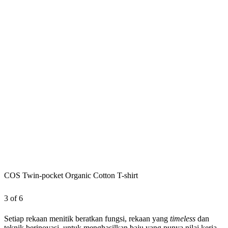
COS Twin-pocket Organic Cotton T-shirt
3 of 6
Setiap rekaan menitik beratkan fungsi, rekaan yang
timeless
dan
teknik berinovasi, untuk menghasilkan baju yang punya nilai kerja