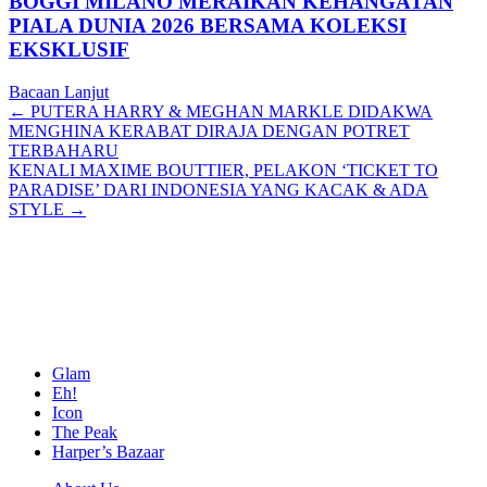
BOGGI MILANO MERAIKAN KEHANGATAN
PIALA DUNIA 2026 BERSAMA KOLEKSI
EKSKLUSIF
Bacaan Lanjut
Posts
← PUTERA HARRY & MEGHAN MARKLE DIDAKWA
MENGHINA KERABAT DIRAJA DENGAN POTRET
navigation
TERBAHARU
KENALI MAXIME BOUTTIER, PELAKON ‘TICKET TO
PARADISE’ DARI INDONESIA YANG KACAK & ADA
STYLE →
Glam
Eh!
Icon
The Peak
Harper’s Bazaar