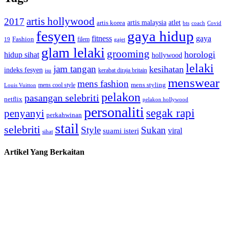
artis hollywood
2017
artis malaysia
artis korea
atlet
bts
coach
Covid
fesyen
gaya hidup
gaya
fitness
Fashion
19
filem
gajet
glam lelaki
grooming
horologi
hidup sihat
hollywood
lelaki
jam tangan
kesihatan
indeks fesyen
kerabat diraja britain
isu
menswear
mens fashion
mens cool style
mens styling
Louis Vuitton
pelakon
pasangan selebriti
netflix
pelakon hollywood
personaliti
segak rapi
penyanyi
perkahwinan
stail
selebriti
Style
Sukan
viral
suami isteri
sihat
Artikel Yang Berkaitan