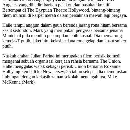
Angeles yang dihadiri barisan pelakon dan pasukan kreatif.
Bertempat di The Egyptian Theatre Hollywood, bintang-bintang
filem muncul di karpet merah dalam persalinan mewah lagi bergaya.
Halle tampil anggun dalam gaun berenda jarang rona hitam bersama
kasut sedondon. Mark yang merupakan pengasas bersama jenama
Municipal pula memilih penampilan lebih kasual. Dia menyarung
kemeja-T putih, jaket biru kelasi, celana rona gelap dan kasut sniker
putih.
Naskah arahan Julian Farino ini merupakan filem perisik komedi
mengenai sebuah organisasi kerajaan rahsia bernama The Union.
Halle menggalas watak sebagai perisik Union bernama Roxanne
Hall yang kembali ke New Jersey, 25 tahun selepas dia memutuskan
hubungan dengan kekasih zaman sekolah menengahnya, Mike
McKenna (Mark).