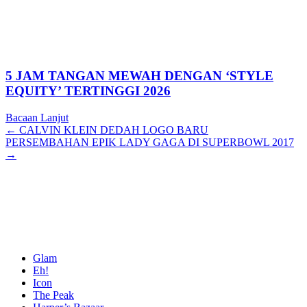
5 JAM TANGAN MEWAH DENGAN ‘STYLE
EQUITY’ TERTINGGI 2026
Bacaan Lanjut
Posts
← CALVIN KLEIN DEDAH LOGO BARU
PERSEMBAHAN EPIK LADY GAGA DI SUPERBOWL 2017
navigation
→
Glam
Eh!
Icon
The Peak