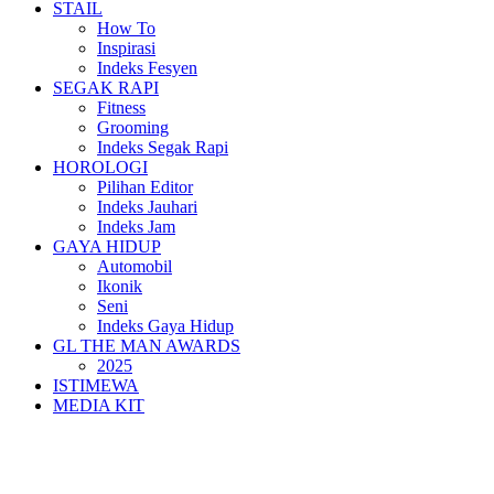
STAIL
How To
Inspirasi
Indeks Fesyen
SEGAK RAPI
Fitness
Grooming
Indeks Segak Rapi
HOROLOGI
Pilihan Editor
Indeks Jauhari
Indeks Jam
GAYA HIDUP
Automobil
Ikonik
Seni
Indeks Gaya Hidup
GL THE MAN AWARDS
2025
ISTIMEWA
MEDIA KIT