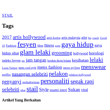
STAIL
Tags
artis hollywood
2017
artis malaysia
artis korea
atlet
bts
coach
Covid
fesyen
gaya hidup
gaya
fitness
Fashion
19
filem
gajet
glam lelaki
grooming
horologi
hidup sihat
hollywood
lelaki
jam tangan
kesihatan
indeks fesyen
kerabat diraja britain
isu
menswear
mens fashion
mens cool style
mens styling
Louis Vuitton
pelakon
pasangan selebriti
netflix
pelakon hollywood
personaliti
segak rapi
penyanyi
perkahwinan
stail
selebriti
Style
Sukan
viral
suami isteri
sihat
Artikel Yang Berkaitan