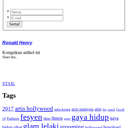
*
*
Sertai!
Ronald Henry
Kongsikan artikel ini
Share this...
STAIL
Tags
artis hollywood
2017
artis malaysia
artis korea
atlet
bts
coach
Covid
fesyen
gaya hidup
gaya
fitness
Fashion
19
filem
gajet
glam lelaki
grooming
horologi
hidup sihat
hollywood