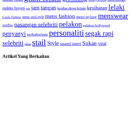
lelaki
jam tangan
kesihatan
indeks fesyen
kerabat diraja britain
isu
menswear
mens fashion
mens cool style
mens styling
Louis Vuitton
pelakon
pasangan selebriti
netflix
pelakon hollywood
personaliti
segak rapi
penyanyi
perkahwinan
stail
selebriti
Style
Sukan
viral
suami isteri
sihat
Artikel Yang Berkaitan