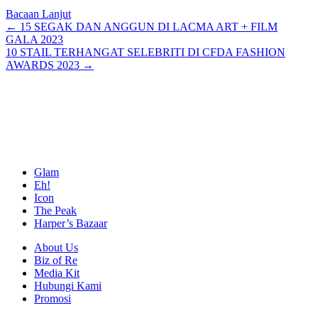
Bacaan Lanjut
Posts
← 15 SEGAK DAN ANGGUN DI LACMA ART + FILM
GALA 2023
navigation
10 STAIL TERHANGAT SELEBRITI DI CFDA FASHION
AWARDS 2023 →
Glam
Eh!
Icon
The Peak
Harper’s Bazaar
About Us
Biz of Re
Media Kit
Hubungi Kami
Promosi