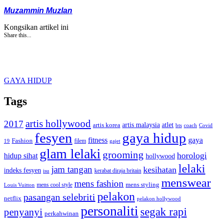
Muzammin Muzlan
Kongsikan artikel ini
Share this...
GAYA HIDUP
Tags
artis hollywood
2017
artis malaysia
artis korea
atlet
bts
coach
Covid
fesyen
gaya hidup
gaya
fitness
Fashion
19
filem
gajet
glam lelaki
grooming
horologi
hidup sihat
hollywood
lelaki
jam tangan
kesihatan
indeks fesyen
kerabat diraja britain
isu
menswear
mens fashion
mens cool style
mens styling
Louis Vuitton
pelakon
pasangan selebriti
netflix
pelakon hollywood
personaliti
segak rapi
penyanyi
perkahwinan