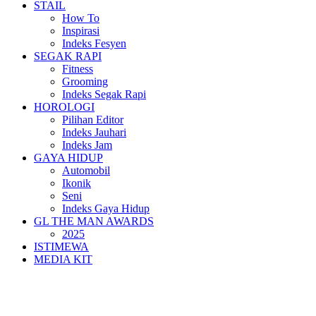
STAIL
How To
Inspirasi
Indeks Fesyen
SEGAK RAPI
Fitness
Grooming
Indeks Segak Rapi
HOROLOGI
Pilihan Editor
Indeks Jauhari
Indeks Jam
GAYA HIDUP
Automobil
Ikonik
Seni
Indeks Gaya Hidup
GL THE MAN AWARDS
2025
ISTIMEWA
MEDIA KIT