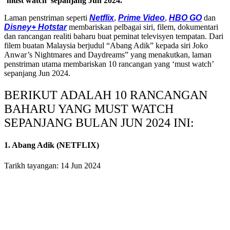
‘must watch’ sepanjang Jun 2024.
Laman penstriman seperti
Netflix
,
Prime Video
,
HBO GO
dan
Disney+ Hotstar
membariskan pelbagai siri, filem, dokumentari
dan rancangan realiti baharu buat peminat televisyen tempatan. Dari
filem buatan Malaysia berjudul “Abang Adik” kepada siri Joko
Anwar’s Nightmares and Daydreams” yang menakutkan, laman
penstriman utama membariskan 10 rancangan yang ‘must watch’
sepanjang Jun 2024.
BERIKUT ADALAH 10 RANCANGAN
BAHARU YANG MUST WATCH
SEPANJANG BULAN JUN 2024 INI:
1. Abang Adik (NETFLIX)
Tarikh tayangan: 14 Jun 2024