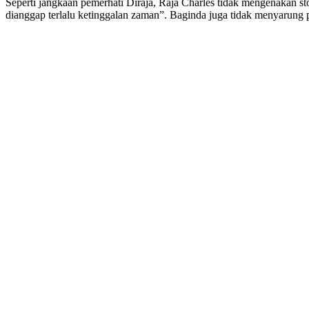
Seperti jangkaan pemerhati Diraja, Raja Charles tidak mengenakan 
dianggap terlalu ketinggalan zaman”. Baginda juga tidak menyarung p