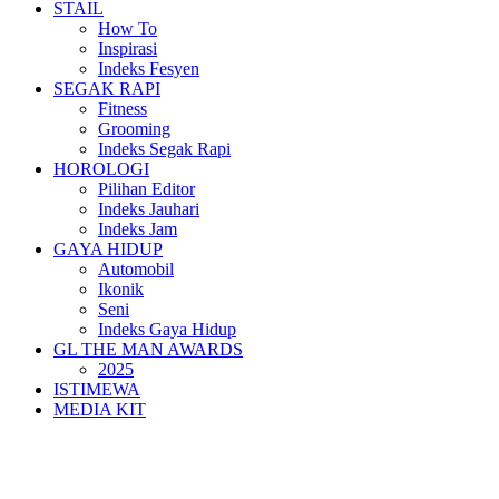
STAIL
How To
Inspirasi
Indeks Fesyen
SEGAK RAPI
Fitness
Grooming
Indeks Segak Rapi
HOROLOGI
Pilihan Editor
Indeks Jauhari
Indeks Jam
GAYA HIDUP
Automobil
Ikonik
Seni
Indeks Gaya Hidup
GL THE MAN AWARDS
2025
ISTIMEWA
MEDIA KIT