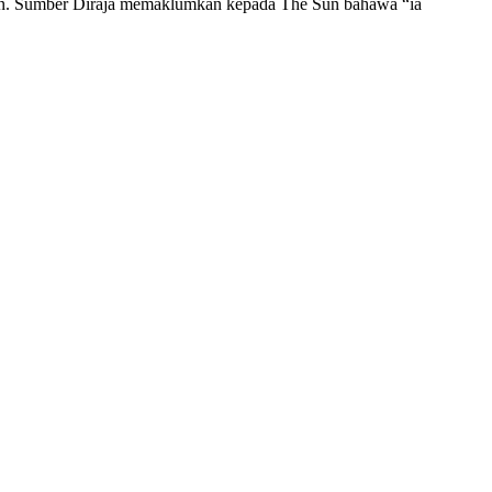
balan. Sumber Diraja memaklumkan kepada The Sun bahawa “ia