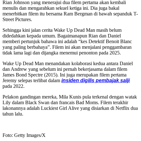
Rian Johnson yang menerajui dua filem pertama akan kembali
menulis dan mengarahkan sekuel ketiga ini. Dia juga bakal
menerbitkan filem itu bersama Ram Bergman di bawah sepanduk T-
Street Pictures.
Sehingga kini jalan cerita Wake Up Dead Man masih belum
didedahkan kepada umum. Bagaimanapun Rian dan Daniel
memberi pertunjuk bahawa ini adalah “kes Detektif Benoit Blanc
yang paling berbahaya”. Filem ini akan menjalani penggambaran
tidak lama lagi dan dijangka menemui penonton pada 2025.
Wake Up Dead Man menandakan kolaborasi kedua antara Daniel
dan Andrew yang sebelum ini pernah bekerjasama dalam filem
James Bond Spectre (2015). Ini juga merupakan filem pertama
Jeremy selepas terlibat dalam
insiden digilis pembajak salji
pada 2022.
Pelakon gandingan mereka, Mila Kunis pula terkenal dengan watak
Lily dalam Black Swan dan francais Bad Moms. Filem terakhir
lakonannya adalah Luckiest Girl Alive yang disiarkan di Netflix dua
tahun lalu.
Foto: Getty Images/X