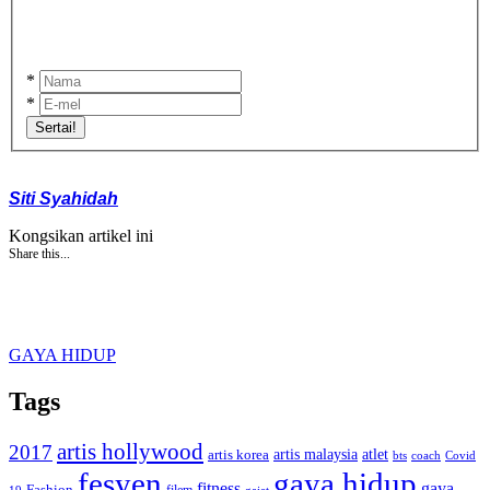
*
*
Sertai!
Siti Syahidah
Kongsikan artikel ini
Share this...
GAYA HIDUP
Tags
artis hollywood
2017
artis malaysia
artis korea
atlet
bts
coach
Covid
fesyen
gaya hidup
gaya
fitness
Fashion
19
gajet