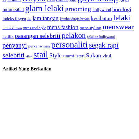
filem
glam lelaki
grooming
horologi
hidup sihat
hollywood
lelaki
jam tangan
kesihatan
indeks fesyen
kerabat diraja britain
isu
menswear
mens fashion
mens cool style
mens styling
Louis Vuitton
pelakon
pasangan selebriti
netflix
pelakon hollywood
personaliti
segak rapi
penyanyi
perkahwinan
stail
selebriti
Style
Sukan
viral
suami isteri
sihat
Artikel Yang Berkaitan