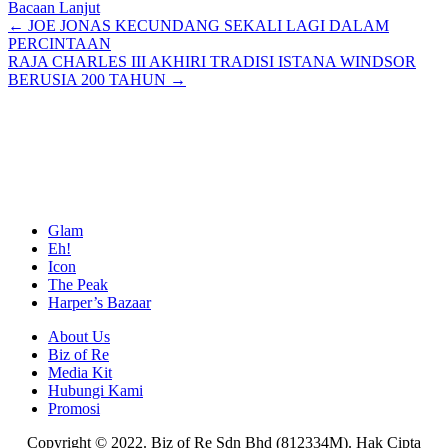
Bacaan Lanjut
Posts
← JOE JONAS KECUNDANG SEKALI LAGI DALAM
PERCINTAAN
navigation
RAJA CHARLES III AKHIRI TRADISI ISTANA WINDSOR
BERUSIA 200 TAHUN →
Glam
Eh!
Icon
The Peak
Harper’s Bazaar
About Us
Biz of Re
Media Kit
Hubungi Kami
Promosi
Copyright © 2022. Biz of Re Sdn Bhd (812334M). Hak Cipta