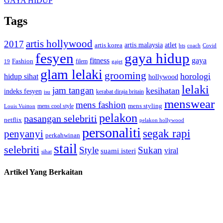
GAYA HIDUP
Tags
artis hollywood
2017
artis malaysia
artis korea
atlet
bts
coach
Covid
fesyen
gaya hidup
gaya
fitness
Fashion
19
filem
gajet
glam lelaki
grooming
horologi
hidup sihat
hollywood
lelaki
jam tangan
kesihatan
indeks fesyen
kerabat diraja britain
isu
menswear
mens fashion
mens cool style
mens styling
Louis Vuitton
pelakon
pasangan selebriti
netflix
pelakon hollywood
personaliti
segak rapi
penyanyi
perkahwinan
stail
selebriti
Style
Sukan
viral
suami isteri
sihat
Artikel Yang Berkaitan