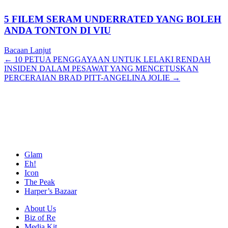
5 FILEM SERAM UNDERRATED YANG BOLEH
ANDA TONTON DI VIU
Bacaan Lanjut
Posts
← 10 PETUA PENGGAYAAN UNTUK LELAKI RENDAH
INSIDEN DALAM PESAWAT YANG MENCETUSKAN
navigation
PERCERAIAN BRAD PITT-ANGELINA JOLIE →
Glam
Eh!
Icon
The Peak
Harper’s Bazaar
About Us
Biz of Re
Media Kit