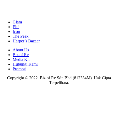
Glam
Eh!
Icon
The Peak
Harper’s Bazaar
About Us
Biz of Re
Media Kit
Hubungi Kami
Promosi
Copyright © 2022. Biz of Re Sdn Bhd (812334M). Hak Cipta
Terpelihara.