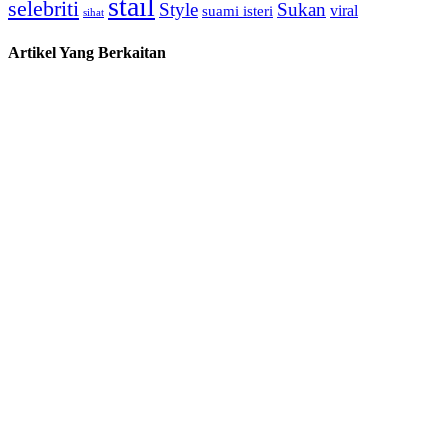
stail
selebriti
Style
Sukan
viral
suami isteri
sihat
Artikel Yang Berkaitan