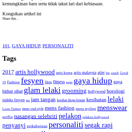
kemungkinan baru serta tidak takut lari dari kebiasaan.
Kongsikan artikel ini
Share this...
101
,
GAYA HIDUP
,
PERSONALITI
Tags
artis hollywood
2017
artis malaysia
artis korea
atlet
bts
coach
Covid
fesyen
gaya hidup
gaya
fitness
Fashion
19
filem
gajet
glam lelaki
grooming
horologi
hidup sihat
hollywood
lelaki
jam tangan
kesihatan
indeks fesyen
kerabat diraja britain
isu
menswear
mens fashion
mens cool style
mens styling
Louis Vuitton
pelakon
pasangan selebriti
netflix
pelakon hollywood
personaliti
segak rapi
penyanyi
perkahwinan