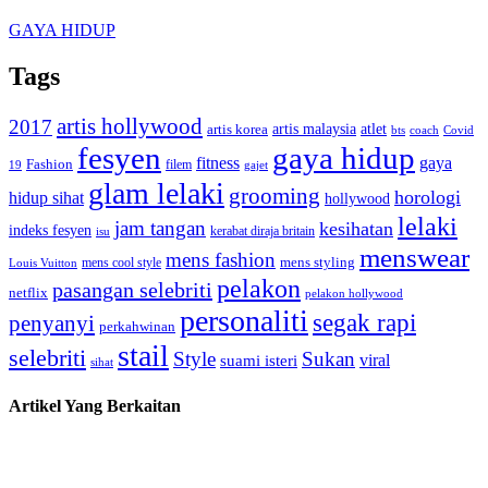
GAYA HIDUP
Tags
artis hollywood
2017
artis malaysia
artis korea
atlet
bts
coach
Covid
fesyen
gaya hidup
gaya
fitness
Fashion
19
filem
gajet
glam lelaki
grooming
horologi
hidup sihat
hollywood
lelaki
jam tangan
kesihatan
indeks fesyen
kerabat diraja britain
isu
menswear
mens fashion
mens cool style
mens styling
Louis Vuitton
pelakon
pasangan selebriti
netflix
pelakon hollywood
personaliti
segak rapi
penyanyi
perkahwinan
stail
selebriti
Style
Sukan
viral
suami isteri
sihat
Artikel Yang Berkaitan