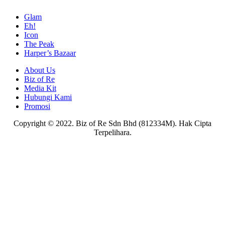
Glam
Eh!
Icon
The Peak
Harper’s Bazaar
About Us
Biz of Re
Media Kit
Hubungi Kami
Promosi
Copyright © 2022. Biz of Re Sdn Bhd (812334M). Hak Cipta
Terpelihara.