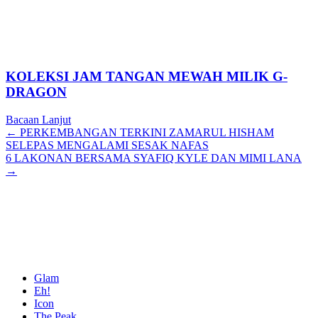
KOLEKSI JAM TANGAN MEWAH MILIK G-
DRAGON
Bacaan Lanjut
Posts
← PERKEMBANGAN TERKINI ZAMARUL HISHAM
SELEPAS MENGALAMI SESAK NAFAS
navigation
6 LAKONAN BERSAMA SYAFIQ KYLE DAN MIMI LANA
→
Glam
Eh!
Icon
The Peak