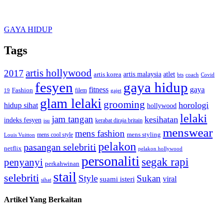
GAYA HIDUP
Tags
artis hollywood
2017
artis malaysia
artis korea
atlet
bts
coach
Covid
fesyen
gaya hidup
gaya
fitness
Fashion
19
filem
gajet
glam lelaki
grooming
horologi
hidup sihat
hollywood
lelaki
jam tangan
kesihatan
indeks fesyen
kerabat diraja britain
isu
menswear
mens fashion
mens cool style
mens styling
Louis Vuitton
pelakon
pasangan selebriti
netflix
pelakon hollywood
personaliti
segak rapi
penyanyi
perkahwinan
stail
selebriti
Style
Sukan
viral
suami isteri
sihat
Artikel Yang Berkaitan