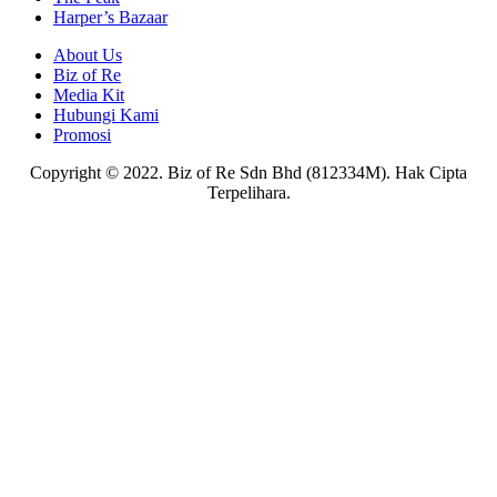
Harper’s Bazaar
About Us
Biz of Re
Media Kit
Hubungi Kami
Promosi
Copyright © 2022. Biz of Re Sdn Bhd (812334M). Hak Cipta
Terpelihara.