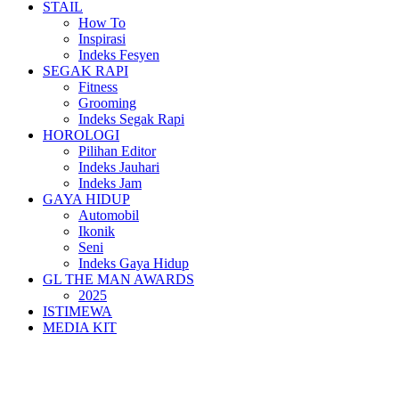
STAIL
How To
Inspirasi
Indeks Fesyen
SEGAK RAPI
Fitness
Grooming
Indeks Segak Rapi
HOROLOGI
Pilihan Editor
Indeks Jauhari
Indeks Jam
GAYA HIDUP
Automobil
Ikonik
Seni
Indeks Gaya Hidup
GL THE MAN AWARDS
2025
ISTIMEWA
MEDIA KIT