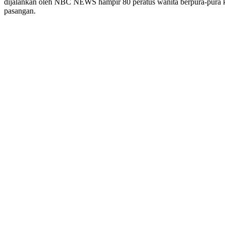
dijalankan oleh NBC NEWS hampir 80 peratus wanita berpura-pura kl
pasangan.