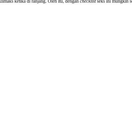
imaks ketika di ranjang. Oleh itu, dengan
checklist
seks ini mungkin 