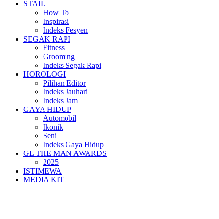
STAIL
How To
Inspirasi
Indeks Fesyen
SEGAK RAPI
Fitness
Grooming
Indeks Segak Rapi
HOROLOGI
Pilihan Editor
Indeks Jauhari
Indeks Jam
GAYA HIDUP
Automobil
Ikonik
Seni
Indeks Gaya Hidup
GL THE MAN AWARDS
2025
ISTIMEWA
MEDIA KIT