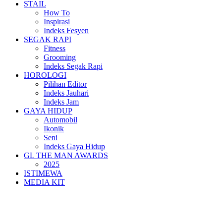
STAIL
How To
Inspirasi
Indeks Fesyen
SEGAK RAPI
Fitness
Grooming
Indeks Segak Rapi
HOROLOGI
Pilihan Editor
Indeks Jauhari
Indeks Jam
GAYA HIDUP
Automobil
Ikonik
Seni
Indeks Gaya Hidup
GL THE MAN AWARDS
2025
ISTIMEWA
MEDIA KIT