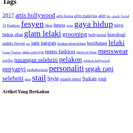
Tags
artis hollywood
2017
artis malaysia
artis korea
atlet
bts
coach
Covid
fesyen
gaya hidup
gaya
fitness
Fashion
19
filem
gajet
glam lelaki
grooming
horologi
hidup sihat
hollywood
lelaki
jam tangan
kesihatan
indeks fesyen
kerabat diraja britain
isu
menswear
mens fashion
mens cool style
mens styling
Louis Vuitton
pelakon
pasangan selebriti
netflix
pelakon hollywood
personaliti
segak rapi
penyanyi
perkahwinan
stail
selebriti
Style
Sukan
viral
suami isteri
sihat
Artikel Yang Berkaitan