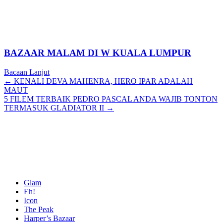
BAZAAR MALAM DI W KUALA LUMPUR
Bacaan Lanjut
Posts
← KENALI DEVA MAHENRA, HERO IPAR ADALAH
MAUT
navigation
5 FILEM TERBAIK PEDRO PASCAL ANDA WAJIB TONTON
TERMASUK GLADIATOR II →
Glam
Eh!
Icon
The Peak
Harper’s Bazaar