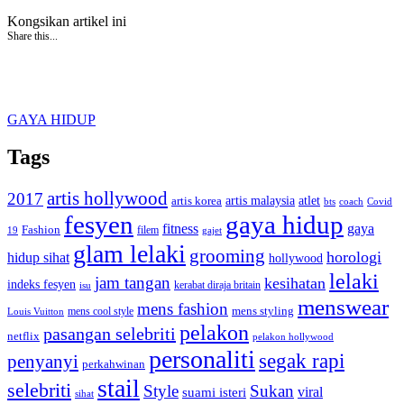
Kongsikan artikel ini
Share this...
GAYA HIDUP
Tags
artis hollywood
2017
artis malaysia
artis korea
atlet
bts
coach
Covid
fesyen
gaya hidup
gaya
fitness
Fashion
19
filem
gajet
glam lelaki
grooming
horologi
hidup sihat
hollywood
lelaki
jam tangan
kesihatan
indeks fesyen
kerabat diraja britain
isu
menswear
mens fashion
mens cool style
mens styling
Louis Vuitton
pelakon
pasangan selebriti
netflix
pelakon hollywood
personaliti
segak rapi
penyanyi
perkahwinan
stail
selebriti
Style
Sukan
viral
suami isteri
sihat