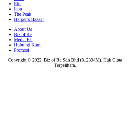
Eh!
Icon
The Peak
Harper’s Bazaar
About Us
Biz of Re
Media Kit
Hubungi Kami
Promosi
Copyright © 2022. Biz of Re Sdn Bhd (812334M). Hak Cipta
Terpelihara.