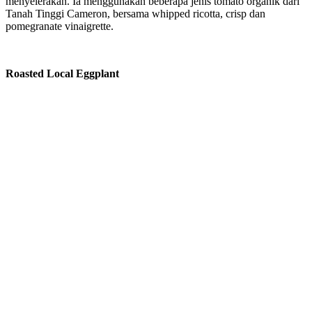
menyelerakan. Ia menggunakan beberapa jenis tomato organik dari
Tanah Tinggi Cameron, bersama whipped ricotta, crisp dan
pomegranate vinaigrette.
Roasted Local Eggplant