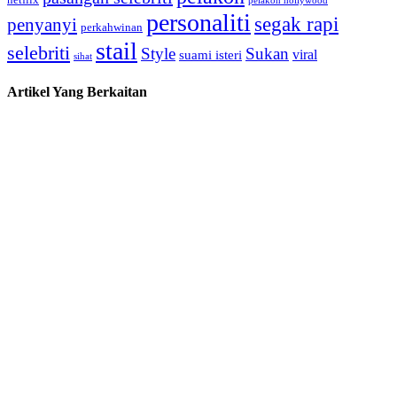
netflix
pelakon hollywood
personaliti
segak rapi
penyanyi
perkahwinan
stail
selebriti
Style
Sukan
viral
suami isteri
sihat
Artikel Yang Berkaitan