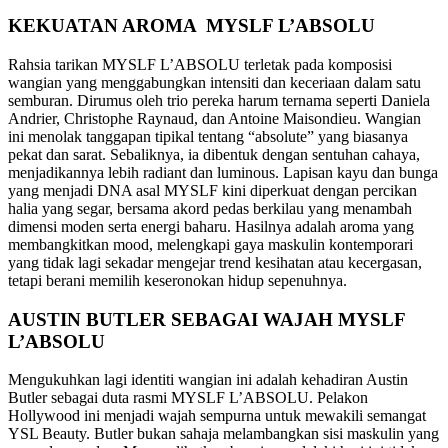
KEKUATAN AROMA MYSLF L’ABSOLU
Rahsia tarikan MYSLF L’ABSOLU terletak pada komposisi
wangian yang menggabungkan intensiti dan keceriaan dalam satu
semburan. Dirumus oleh trio pereka harum ternama seperti Daniela
Andrier, Christophe Raynaud, dan Antoine Maisondieu. Wangian
ini menolak tanggapan tipikal tentang “absolute” yang biasanya
pekat dan sarat. Sebaliknya, ia dibentuk dengan sentuhan cahaya,
menjadikannya lebih radiant dan luminous. Lapisan kayu dan bunga
yang menjadi DNA asal MYSLF kini diperkuat dengan percikan
halia yang segar, bersama akord pedas berkilau yang menambah
dimensi moden serta energi baharu. Hasilnya adalah aroma yang
membangkitkan mood, melengkapi gaya maskulin kontemporari
yang tidak lagi sekadar mengejar trend kesihatan atau kecergasan,
tetapi berani memilih keseronokan hidup sepenuhnya.
AUSTIN BUTLER SEBAGAI WAJAH MYSLF
L’ABSOLU
Mengukuhkan lagi identiti wangian ini adalah kehadiran Austin
Butler sebagai duta rasmi MYSLF L’ABSOLU. Pelakon
Hollywood ini menjadi wajah sempurna untuk mewakili semangat
YSL Beauty. Butler bukan sahaja melambangkan sisi maskulin yang