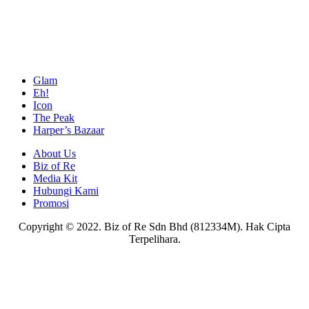
Glam
Eh!
Icon
The Peak
Harper’s Bazaar
About Us
Biz of Re
Media Kit
Hubungi Kami
Promosi
Copyright © 2022. Biz of Re Sdn Bhd (812334M). Hak Cipta
Terpelihara.