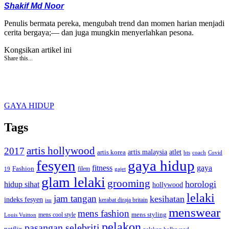
Shakif Md Noor
Penulis bermata pereka, mengubah trend dan momen harian menjadi
cerita bergaya;— dan juga mungkin menyerlahkan pesona.
Kongsikan artikel ini
Share this...
GAYA HIDUP
Tags
artis hollywood
2017
artis malaysia
artis korea
atlet
bts
coach
Covid
fesyen
gaya hidup
gaya
fitness
Fashion
19
filem
gajet
glam lelaki
grooming
horologi
hidup sihat
hollywood
lelaki
jam tangan
kesihatan
indeks fesyen
kerabat diraja britain
isu
menswear
mens fashion
mens cool style
mens styling
Louis Vuitton
pelakon
pasangan selebriti