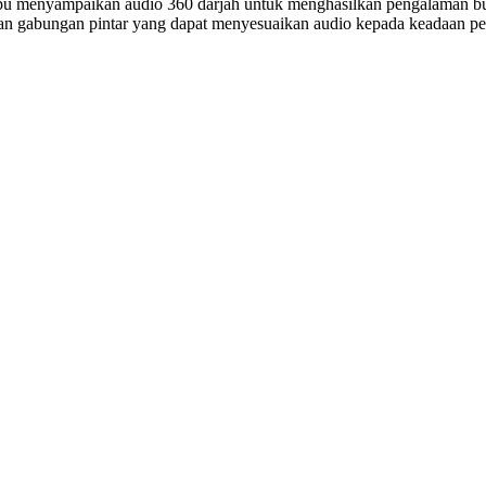
pu menyampaikan audio 360 darjah untuk menghasilkan pengalaman bu
n gabungan pintar yang dapat menyesuaikan audio kepada keadaan per