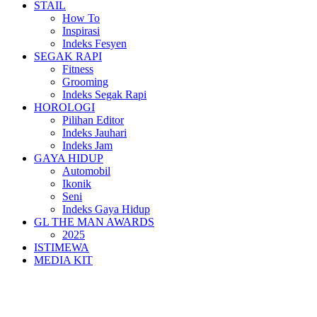
STAIL
How To
Inspirasi
Indeks Fesyen
SEGAK RAPI
Fitness
Grooming
Indeks Segak Rapi
HOROLOGI
Pilihan Editor
Indeks Jauhari
Indeks Jam
GAYA HIDUP
Automobil
Ikonik
Seni
Indeks Gaya Hidup
GL THE MAN AWARDS
2025
ISTIMEWA
MEDIA KIT