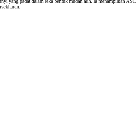
nyi yang padat dalam reka bentuk mudah alih. Ia menampilkan ASC
sekitaran.