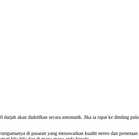
60 darjah akan diaktifkan secara automatik. Jika ia rapat ke dinding 
eumpamanya di pasaran yang menawarkan kualiti stereo dan pemetaan a
kmati bila-bila dan di mana-mana anda berada.