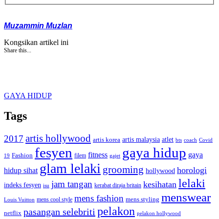
Muzammin Muzlan
Kongsikan artikel ini
Share this...
GAYA HIDUP
Tags
artis hollywood
2017
artis malaysia
artis korea
atlet
bts
coach
Covid
fesyen
gaya hidup
gaya
fitness
Fashion
19
filem
gajet
glam lelaki
grooming
horologi
hidup sihat
hollywood
lelaki
jam tangan
kesihatan
indeks fesyen
kerabat diraja britain
isu
menswear
mens fashion
mens cool style
mens styling
Louis Vuitton
pelakon
pasangan selebriti
netflix
pelakon hollywood