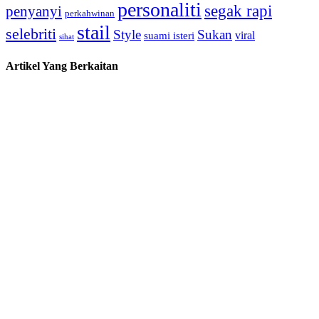
personaliti
segak rapi
penyanyi
perkahwinan
stail
selebriti
Style
Sukan
viral
suami isteri
sihat
Artikel Yang Berkaitan