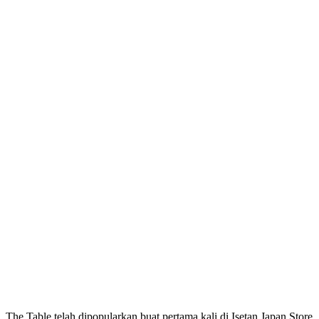
The Table telah dipopularkan buat pertama kali di Isetan Japan Store