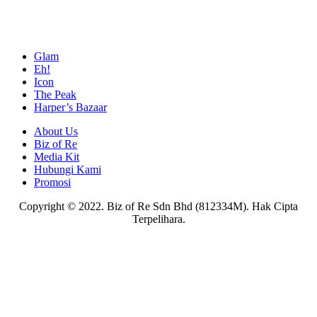
Glam
Eh!
Icon
The Peak
Harper’s Bazaar
About Us
Biz of Re
Media Kit
Hubungi Kami
Promosi
Copyright © 2022. Biz of Re Sdn Bhd (812334M). Hak Cipta
Terpelihara.