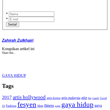
*
*
Sertai!
Zahirah Zulkhairi
Kongsikan artikel ini
Share this...
GAYA HIDUP
Tags
artis hollywood
2017
artis malaysia
artis korea
atlet
bts
coach
Covid
fesyen
gaya hidup
gaya
fitness
Fashion
19
filem
gajet