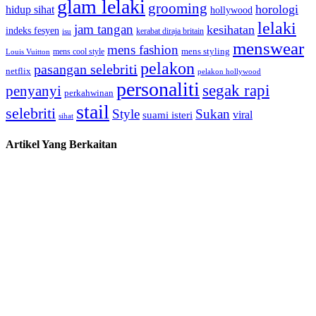
glam lelaki
grooming
horologi
hidup sihat
hollywood
lelaki
jam tangan
kesihatan
indeks fesyen
kerabat diraja britain
isu
menswear
mens fashion
mens cool style
mens styling
Louis Vuitton
pelakon
pasangan selebriti
netflix
pelakon hollywood
personaliti
segak rapi
penyanyi
perkahwinan
stail
selebriti
Style
Sukan
viral
suami isteri
sihat
Artikel Yang Berkaitan