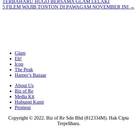
TERBAHARU HUGO BERSAMA GLAM LELAKI
navigation
5 FILEM WAJIB TONTON DI PAWAGAM NOVEMBER INI →
Glam
Eh!
Icon
The Peak
Harper’s Bazaar
About Us
Biz of Re
Media Kit
Hubungi Kami
Promosi
Copyright © 2022. Biz of Re Sdn Bhd (812334M). Hak Cipta
Terpelihara.