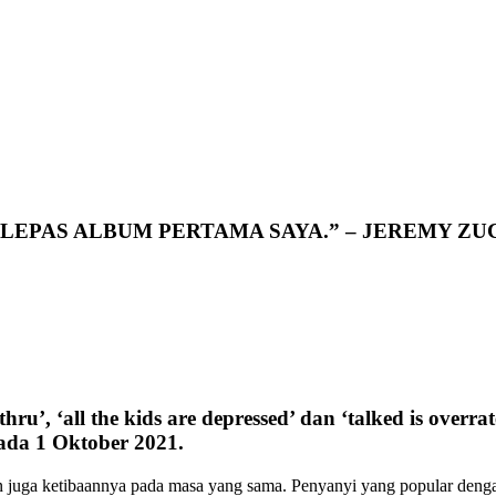
ELEPAS ALBUM PERTAMA SAYA.” – JEREMY Z
hru’, ‘all the kids are depressed’ dan ‘talked is ove
ada 1 Oktober 2021.
a ketibaannya pada masa yang sama. Penyanyi yang popular dengan lagu