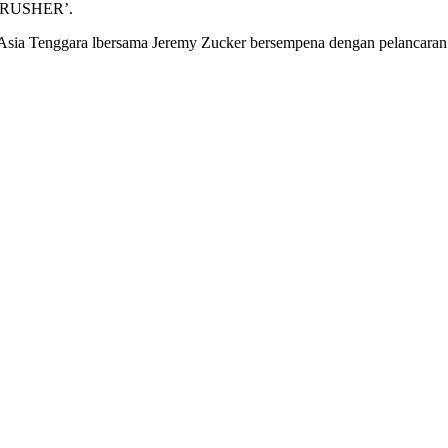
 ‘CRUSHER’.
u Asia Tenggara lbersama Jeremy Zucker bersempena dengan pelancara