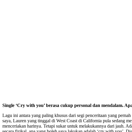
Single ‘Cry with you’ berasa cukup personal dan mendalam. Apak
Lagu ini antara yang paling khusus dari segi penceritaan yang perna
saya, Lauren yang tinggal di West Coast di California pula sedang 
menceriakan harinya. Tetapi sukar untuk melakukannya dari jauh. A
secara fizikal, apa yang boleh saya lakukan adalah ‘cry with you’. 