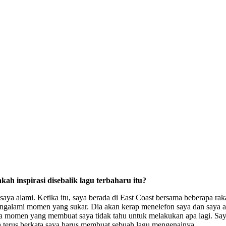
ah inspirasi disebalik lagu terbaharu itu?
h saya alami. Ketika itu, saya berada di East Coast bersama beberapa r
mengalami momen yang sukar. Dia akan kerap menelefon saya dan saya a
da momen yang membuat saya tidak tahu untuk melakukan apa lagi. Say
Dia terus berkata saya harus membuat sebuah lagu mengenainya.