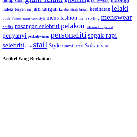
hidup sihat
hollywood
lelaki
jam tangan
kesihatan
indeks fesyen
kerabat diraja britain
isu
menswear
mens fashion
mens cool style
mens styling
Louis Vuitton
pelakon
pasangan selebriti
netflix
pelakon hollywood
personaliti
segak rapi
penyanyi
perkahwinan
stail
selebriti
Style
Sukan
viral
suami isteri
sihat
Artikel Yang Berkaitan