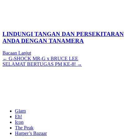
LINDUNGI TANGAN DAN PERSEKITARAN
ANDA DENGAN TANAMERA
Bacaan Lanjut
Posts
← G-SHOCK MR-G x BRUCE LEE
SELAMAT BERTUGAS PM KE-8! →
navigation
Glam
Eh!
Icon
The Peak
Harper’s Bazaar