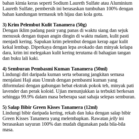
bahan kimia keras seperti Sodium Laureth Sulfate atau Aluminium
Laureth Sulfate, pembersih ini berasaskan tumbuhan 100% dengan
bahan kandungan termasuk teh hijau dan kola gotu.
3) Krim Pelembut Kulit Tanamera (50g)
Dengan iklim padang pasir yang panas di waktu siang dan sejuk
menusuk dengan tiupan angin dingin di waktu malam, kulit pasti
menjadi kering. Sapukan krim pelembut dengan kerap agar kulit
kekal lembap. Diperkaya dengan lepa avokado dan minyak kelapa
dara, krim ini melegakan kulit kering terutama di bahagian tangan
dan buku lali kaki.
4) Semburan Pembasmi Kuman Tanamera (50ml)
Lindungi diri daripada kuman serta sebarang jangkitan semasa
menjalani Haji atau Umrah dengan pembasmi kuman yang
diformulasi dengan gabungan hebat ekstrak pokok teh, minyak pati
lavender dan perak koloid. Ujian menunjukkan ia terbukti berkesan
sehingga 99.9% dalam masa beberapa saat sahaja selepas semburan.
5) Salap Bibir Green Kisses Tanamera (12ml)
Lindungi bibir daripada kering, rekah dan luka dengan salap bibir
Green Kisses Tanamera yang melembapkan. Rawatan
jelly
ini
berasaskan sayuran 100% dan mudah digunakan pada bila-bila
masa.