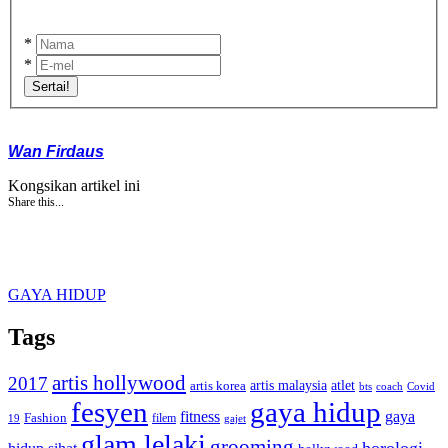
*
*
Sertai!
Wan Firdaus
Kongsikan artikel ini
Share this...
GAYA HIDUP
Tags
artis hollywood
2017
artis malaysia
artis korea
atlet
bts
coach
Covid
fesyen
gaya hidup
gaya
fitness
Fashion
19
filem
gajet
glam lelaki
grooming
horologi