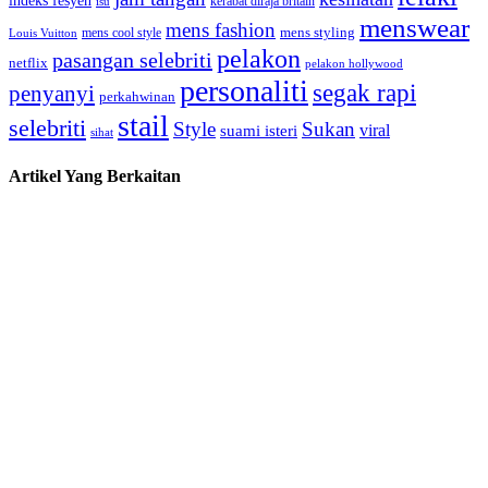
indeks fesyen
kerabat diraja britain
isu
menswear
mens fashion
mens cool style
mens styling
Louis Vuitton
pelakon
pasangan selebriti
netflix
pelakon hollywood
personaliti
segak rapi
penyanyi
perkahwinan
stail
selebriti
Style
Sukan
viral
suami isteri
sihat
Artikel Yang Berkaitan