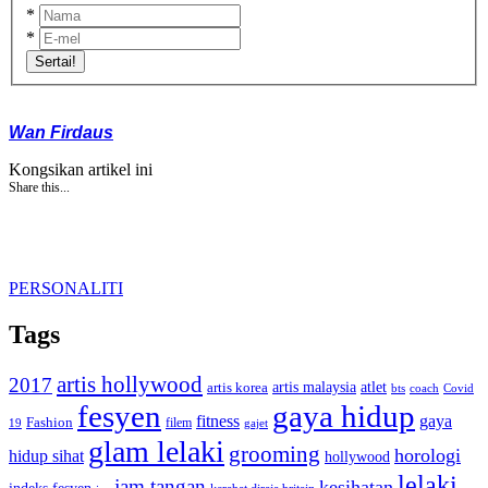
*
*
Sertai!
Wan Firdaus
Kongsikan artikel ini
Share this...
PERSONALITI
Tags
artis hollywood
2017
artis malaysia
artis korea
atlet
bts
coach
Covid
fesyen
gaya hidup
gaya
fitness
Fashion
19
filem
gajet
glam lelaki
grooming
horologi
hidup sihat
hollywood
lelaki
jam tangan
kesihatan