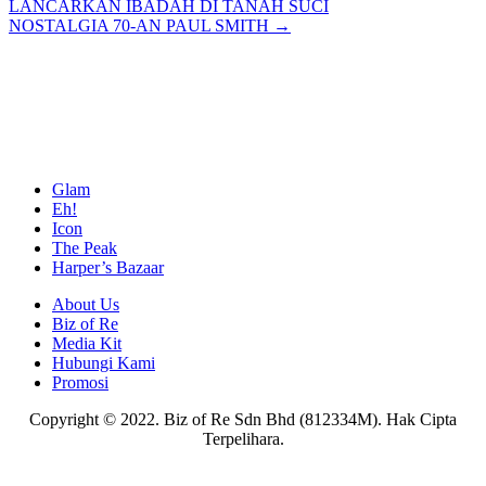
LANCARKAN IBADAH DI TANAH SUCI
navigation
NOSTALGIA 70-AN PAUL SMITH →
Glam
Eh!
Icon
The Peak
Harper’s Bazaar
About Us
Biz of Re
Media Kit
Hubungi Kami
Promosi
Copyright © 2022. Biz of Re Sdn Bhd (812334M). Hak Cipta
Terpelihara.