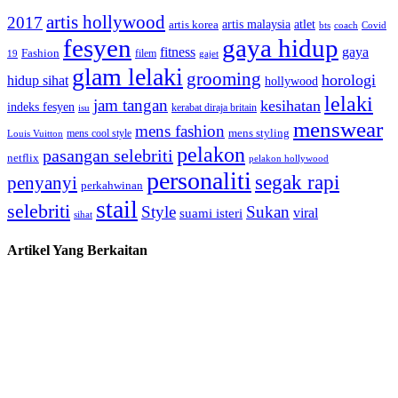
artis hollywood
2017
artis malaysia
artis korea
atlet
bts
coach
Covid
fesyen
gaya hidup
gaya
fitness
Fashion
19
filem
gajet
glam lelaki
grooming
horologi
hidup sihat
hollywood
lelaki
jam tangan
kesihatan
indeks fesyen
kerabat diraja britain
isu
menswear
mens fashion
mens cool style
mens styling
Louis Vuitton
pelakon
pasangan selebriti
netflix
pelakon hollywood
personaliti
segak rapi
penyanyi
perkahwinan
stail
selebriti
Style
Sukan
viral
suami isteri
sihat
Artikel Yang Berkaitan