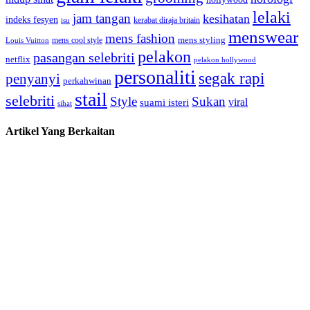
lelaki
jam tangan
kesihatan
indeks fesyen
kerabat diraja britain
isu
menswear
mens fashion
mens cool style
mens styling
Louis Vuitton
pelakon
pasangan selebriti
netflix
pelakon hollywood
personaliti
segak rapi
penyanyi
perkahwinan
stail
selebriti
Style
Sukan
viral
suami isteri
sihat
Artikel Yang Berkaitan