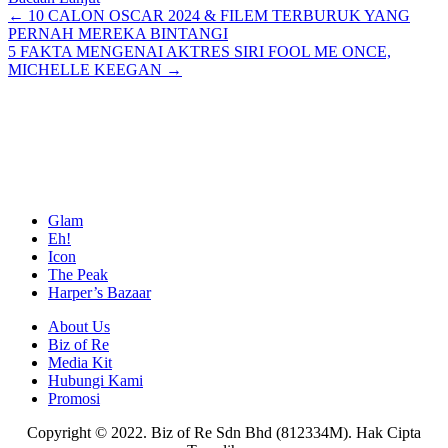
Posts
← 10 CALON OSCAR 2024 & FILEM TERBURUK YANG
PERNAH MEREKA BINTANGI
navigation
5 FAKTA MENGENAI AKTRES SIRI FOOL ME ONCE,
MICHELLE KEEGAN →
Glam
Eh!
Icon
The Peak
Harper’s Bazaar
About Us
Biz of Re
Media Kit
Hubungi Kami
Promosi
Copyright © 2022. Biz of Re Sdn Bhd (812334M). Hak Cipta