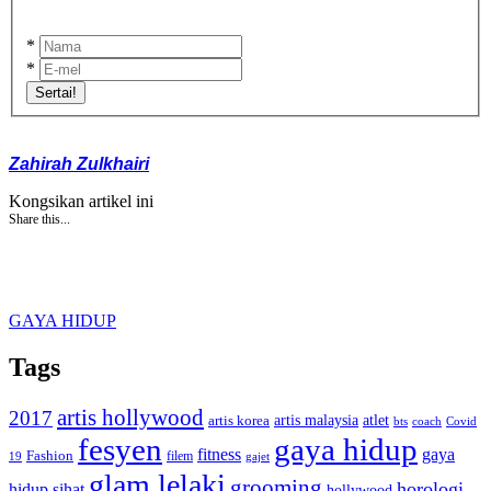
*
*
Sertai!
Zahirah Zulkhairi
Kongsikan artikel ini
Share this...
GAYA HIDUP
Tags
artis hollywood
2017
artis malaysia
artis korea
atlet
bts
coach
Covid
fesyen
gaya hidup
gaya
fitness
Fashion
19
filem
gajet
glam lelaki
grooming
horologi
hidup sihat
hollywood