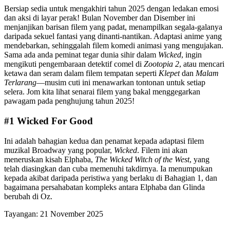
Bersiap sedia untuk mengakhiri tahun 2025 dengan ledakan emosi
dan aksi di layar perak! Bulan November dan Disember ini
menjanjikan barisan filem yang padat, menampilkan segala-galanya
daripada sekuel fantasi yang dinanti-nantikan. Adaptasi anime yang
mendebarkan, sehinggalah filem komedi animasi yang mengujakan.
Sama ada anda peminat tegar dunia sihir dalam
Wicked
, ingin
mengikuti pengembaraan detektif comel di
Zootopia 2
, atau mencari
ketawa dan seram dalam filem tempatan seperti
Klepet
dan
Malam
Terlarang
—musim cuti ini menawarkan tontonan untuk setiap
selera. Jom kita lihat senarai filem yang bakal menggegarkan
pawagam pada penghujung tahun 2025!
#1 Wicked For Good
Ini adalah bahagian kedua dan penamat kepada adaptasi filem
muzikal Broadway yang popular,
Wicked
. Filem ini akan
meneruskan kisah Elphaba,
The Wicked Witch of the West
, yang
telah diasingkan dan cuba memenuhi takdirnya. Ia menumpukan
kepada akibat daripada peristiwa yang berlaku di Bahagian 1, dan
bagaimana persahabatan kompleks antara Elphaba dan Glinda
berubah di Oz.
Tayangan: 21 November 2025