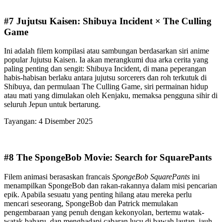
#7 Jujutsu Kaisen: Shibuya Incident × The Culling
Game
Ini adalah filem kompilasi atau sambungan berdasarkan siri anime
popular Jujutsu Kaisen. Ia akan merangkumi dua arka cerita yang
paling penting dan sengit: Shibuya Incident, di mana peperangan
habis-habisan berlaku antara jujutsu sorcerers dan roh terkutuk di
Shibuya, dan permulaan The Culling Game, siri permainan hidup
atau mati yang dimulakan oleh Kenjaku, memaksa pengguna sihir di
seluruh Jepun untuk bertarung.
Tayangan: 4 Disember 2025
#8 The SpongeBob Movie: Search for SquarePants
Filem animasi berasaskan francais
SpongeBob SquarePants
ini
menampilkan SpongeBob dan rakan-rakannya dalam misi pencarian
epik. Apabila sesuatu yang penting hilang atau mereka perlu
mencari seseorang, SpongeBob dan Patrick memulakan
pengembaraan yang penuh dengan kekonyolan, bertemu watak-
watak baharu, dan menghadapi cabaran lucu di bawah lautan, jauh