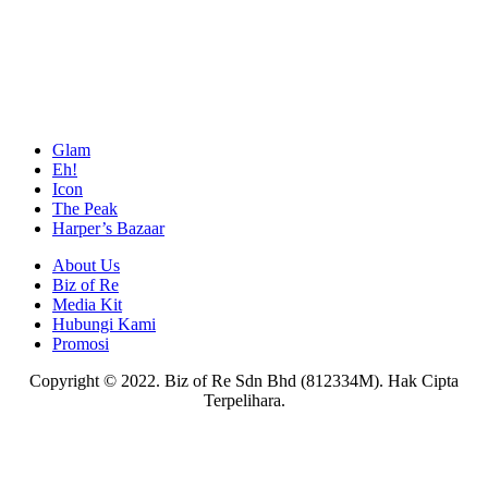
Glam
Eh!
Icon
The Peak
Harper’s Bazaar
About Us
Biz of Re
Media Kit
Hubungi Kami
Promosi
Copyright © 2022. Biz of Re Sdn Bhd (812334M). Hak Cipta
Terpelihara.