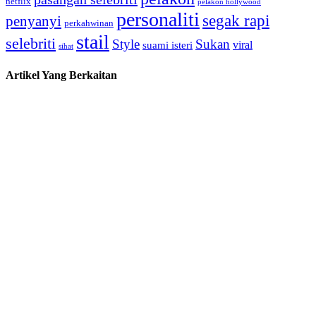
netflix
pelakon hollywood
personaliti
segak rapi
penyanyi
perkahwinan
stail
selebriti
Style
Sukan
viral
suami isteri
sihat
Artikel Yang Berkaitan