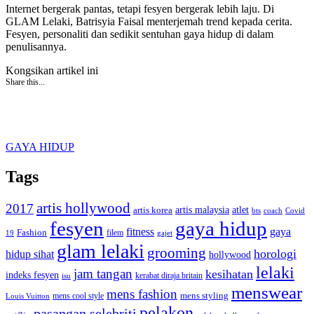
Internet bergerak pantas, tetapi fesyen bergerak lebih laju. Di
GLAM Lelaki, Batrisyia Faisal menterjemah trend kepada cerita.
Fesyen, personaliti dan sedikit sentuhan gaya hidup di dalam
penulisannya.
Kongsikan artikel ini
Share this...
GAYA HIDUP
Tags
artis hollywood
2017
artis malaysia
artis korea
atlet
bts
coach
Covid
fesyen
gaya hidup
gaya
fitness
Fashion
19
filem
gajet
glam lelaki
grooming
horologi
hidup sihat
hollywood
lelaki
jam tangan
kesihatan
indeks fesyen
kerabat diraja britain
isu
menswear
mens fashion
mens cool style
mens styling
Louis Vuitton
pelakon
pasangan selebriti