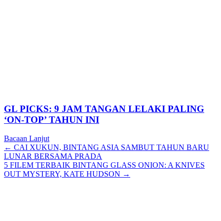
GL PICKS: 9 JAM TANGAN LELAKI PALING
‘ON-TOP’ TAHUN INI
Bacaan Lanjut
Posts
← CAI XUKUN, BINTANG ASIA SAMBUT TAHUN BARU
LUNAR BERSAMA PRADA
navigation
5 FILEM TERBAIK BINTANG GLASS ONION: A KNIVES
OUT MYSTERY, KATE HUDSON →