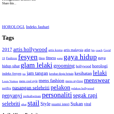
Share this...
HOROLOGI
,
Indeks Jauhari
Tags
artis hollywood
2017
artis malaysia
artis korea
atlet
bts
coach
Covid
fesyen
gaya hidup
gaya
fitness
Fashion
19
filem
gajet
glam lelaki
grooming
horologi
hidup sihat
hollywood
lelaki
jam tangan
kesihatan
indeks fesyen
kerabat diraja britain
isu
menswear
mens fashion
mens cool style
mens styling
Louis Vuitton
pelakon
pasangan selebriti
netflix
pelakon hollywood
personaliti
segak rapi
penyanyi
perkahwinan
stail
selebriti
Style
Sukan
viral
suami isteri
sihat