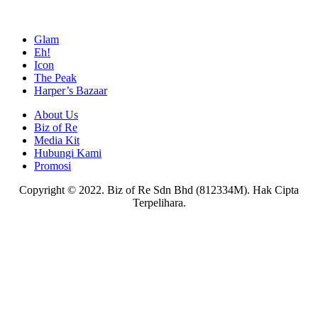
Glam
Eh!
Icon
The Peak
Harper’s Bazaar
About Us
Biz of Re
Media Kit
Hubungi Kami
Promosi
Copyright © 2022. Biz of Re Sdn Bhd (812334M). Hak Cipta
Terpelihara.