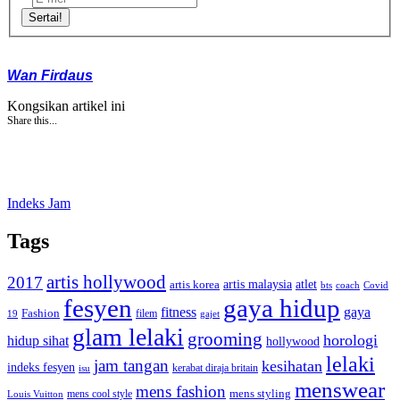
Sertai!
Wan Firdaus
Kongsikan artikel ini
Share this...
Indeks Jam
Tags
artis hollywood
2017
artis malaysia
artis korea
atlet
bts
coach
Covid
fesyen
gaya hidup
gaya
fitness
Fashion
19
filem
gajet
glam lelaki
grooming
horologi
hidup sihat
hollywood
lelaki
jam tangan
kesihatan
indeks fesyen
kerabat diraja britain
isu
menswear
mens fashion
mens cool style
mens styling
Louis Vuitton