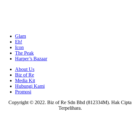
Glam
Eh!
Icon
The Peak
Harper’s Bazaar
About Us
Biz of Re
Media Kit
Hubungi Kami
Promosi
Copyright © 2022. Biz of Re Sdn Bhd (812334M). Hak Cipta
Terpelihara.