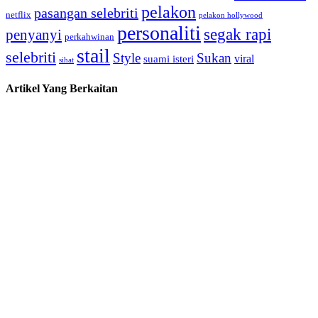
pelakon
pasangan selebriti
netflix
pelakon hollywood
personaliti
segak rapi
penyanyi
perkahwinan
stail
selebriti
Style
Sukan
viral
suami isteri
sihat
Artikel Yang Berkaitan