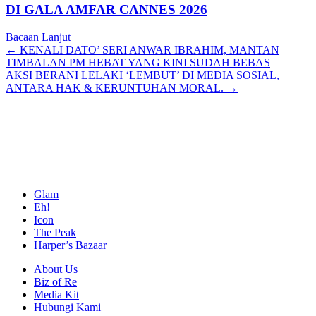
DI GALA AMFAR CANNES 2026
Bacaan Lanjut
Posts
← KENALI DATO’ SERI ANWAR IBRAHIM, MANTAN
TIMBALAN PM HEBAT YANG KINI SUDAH BEBAS
navigation
AKSI BERANI LELAKI ‘LEMBUT’ DI MEDIA SOSIAL,
ANTARA HAK & KERUNTUHAN MORAL. →
Glam
Eh!
Icon
The Peak
Harper’s Bazaar
About Us
Biz of Re
Media Kit
Hubungi Kami