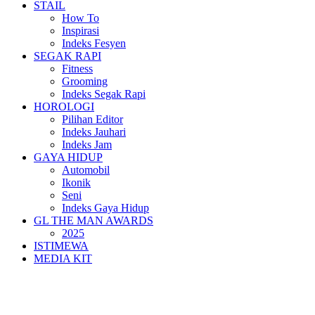
STAIL
How To
Inspirasi
Indeks Fesyen
SEGAK RAPI
Fitness
Grooming
Indeks Segak Rapi
HOROLOGI
Pilihan Editor
Indeks Jauhari
Indeks Jam
GAYA HIDUP
Automobil
Ikonik
Seni
Indeks Gaya Hidup
GL THE MAN AWARDS
2025
ISTIMEWA
MEDIA KIT