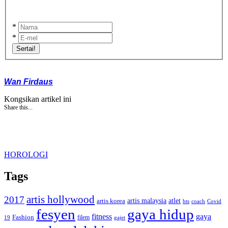
*
*
Sertai!
Wan Firdaus
Kongsikan artikel ini
Share this...
HOROLOGI
Tags
artis hollywood
2017
artis malaysia
artis korea
atlet
bts
coach
Covid
fesyen
gaya hidup
gaya
fitness
Fashion
19
filem
gajet