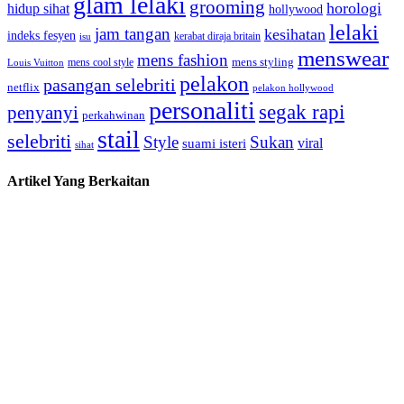
glam lelaki
grooming
horologi
hidup sihat
hollywood
lelaki
jam tangan
kesihatan
indeks fesyen
kerabat diraja britain
isu
menswear
mens fashion
mens cool style
mens styling
Louis Vuitton
pelakon
pasangan selebriti
netflix
pelakon hollywood
personaliti
segak rapi
penyanyi
perkahwinan
stail
selebriti
Style
Sukan
viral
suami isteri
sihat
Artikel Yang Berkaitan