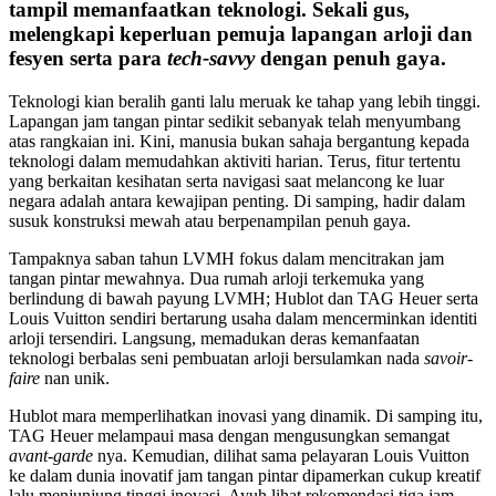
tampil memanfaatkan teknologi. Sekali gus,
melengkapi keperluan pemuja lapangan arloji dan
fesyen serta para
tech-savvy
dengan penuh gaya.
Teknologi kian beralih ganti lalu meruak ke tahap yang lebih tinggi.
Lapangan jam tangan pintar sedikit sebanyak telah menyumbang
atas rangkaian ini. Kini, manusia bukan sahaja bergantung kepada
teknologi dalam memudahkan aktiviti harian. Terus, fitur tertentu
yang berkaitan kesihatan serta navigasi saat melancong ke luar
negara adalah antara kewajipan penting. Di samping, hadir dalam
susuk konstruksi mewah atau berpenampilan penuh gaya.
Tampaknya saban tahun LVMH fokus dalam mencitrakan jam
tangan pintar mewahnya. Dua rumah arloji terkemuka yang
berlindung di bawah payung LVMH; Hublot dan TAG Heuer serta
Louis Vuitton sendiri bertarung usaha dalam mencerminkan identiti
arloji tersendiri. Langsung, memadukan deras kemanfaatan
teknologi berbalas seni pembuatan arloji bersulamkan nada
savoir-
faire
nan unik.
Hublot mara memperlihatkan inovasi yang dinamik. Di samping itu,
TAG Heuer melampaui masa dengan mengusungkan semangat
avant-garde
nya. Kemudian, dilihat sama pelayaran Louis Vuitton
ke dalam dunia inovatif jam tangan pintar dipamerkan cukup kreatif
lalu menjunjung tinggi inovasi. Ayuh lihat rekomendasi tiga jam