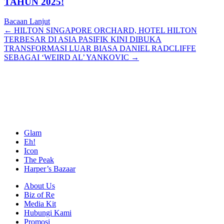
TAHUN 2025!
Bacaan Lanjut
Posts
← HILTON SINGAPORE ORCHARD, HOTEL HILTON
TERBESAR DI ASIA PASIFIK KINI DIBUKA
navigation
TRANSFORMASI LUAR BIASA DANIEL RADCLIFFE
SEBAGAI ‘WEIRD AL’ YANKOVIC →
Glam
Eh!
Icon
The Peak
Harper’s Bazaar
About Us
Biz of Re
Media Kit
Hubungi Kami
Promosi