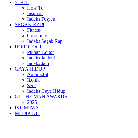
STAIL
How To
Inspirasi
Indeks Fesyen
SEGAK RAPI
Fitness
Grooming
Indeks Segak Rapi
HOROLOGI
Pilihan Editor
Indeks Jauhari
Indeks Jam
GAYA HIDUP
Automobil
Ikonik
Seni
Indeks Gaya Hidup
GL THE MAN AWARDS
2025
ISTIMEWA
MEDIA KIT