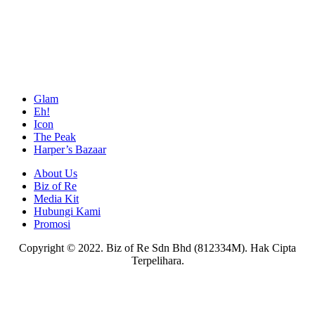
Glam
Eh!
Icon
The Peak
Harper’s Bazaar
About Us
Biz of Re
Media Kit
Hubungi Kami
Promosi
Copyright © 2022. Biz of Re Sdn Bhd (812334M). Hak Cipta
Terpelihara.