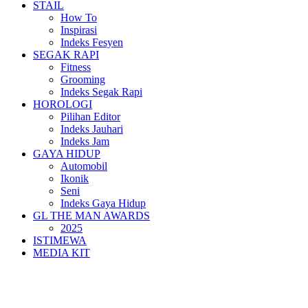
STAIL
How To
Inspirasi
Indeks Fesyen
SEGAK RAPI
Fitness
Grooming
Indeks Segak Rapi
HOROLOGI
Pilihan Editor
Indeks Jauhari
Indeks Jam
GAYA HIDUP
Automobil
Ikonik
Seni
Indeks Gaya Hidup
GL THE MAN AWARDS
2025
ISTIMEWA
MEDIA KIT