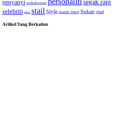
personaliti
segak rapi
penyanyi
perkahwinan
stail
selebriti
Style
Sukan
viral
suami isteri
sihat
Artikel Yang Berkaitan