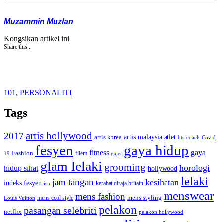
Muzammin Muzlan
Kongsikan artikel ini
Share this...
101
,
PERSONALITI
Tags
artis hollywood
2017
artis malaysia
artis korea
atlet
bts
coach
Covid
fesyen
gaya hidup
gaya
fitness
Fashion
19
filem
gajet
glam lelaki
grooming
horologi
hidup sihat
hollywood
lelaki
jam tangan
kesihatan
indeks fesyen
kerabat diraja britain
isu
menswear
mens fashion
mens cool style
mens styling
Louis Vuitton
pelakon
pasangan selebriti
netflix
pelakon hollywood