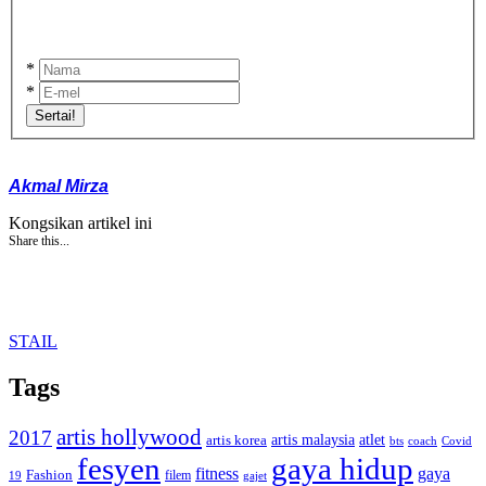
*
*
Sertai!
Akmal Mirza
Kongsikan artikel ini
Share this...
STAIL
Tags
artis hollywood
2017
artis malaysia
artis korea
atlet
bts
coach
Covid
fesyen
gaya hidup
gaya
fitness
Fashion
19
filem
gajet