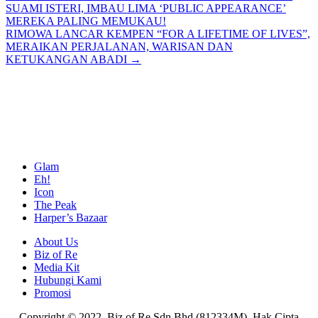
SUAMI ISTERI, IMBAU LIMA ‘PUBLIC APPEARANCE’
navigation
MEREKA PALING MEMUKAU!
RIMOWA LANCAR KEMPEN “FOR A LIFETIME OF LIVES”,
MERAIKAN PERJALANAN, WARISAN DAN
KETUKANGAN ABADI →
Glam
Eh!
Icon
The Peak
Harper’s Bazaar
About Us
Biz of Re
Media Kit
Hubungi Kami
Promosi
Copyright © 2022. Biz of Re Sdn Bhd (812334M). Hak Cipta