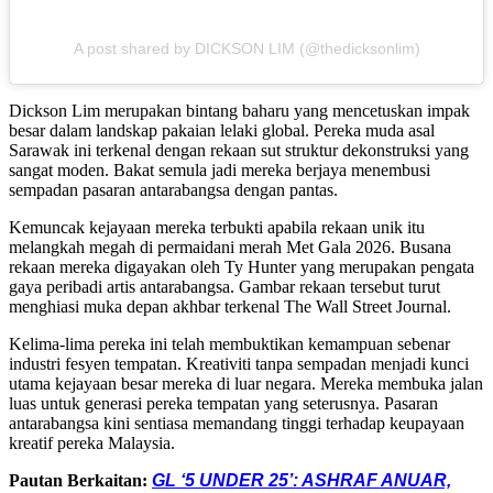
A post shared by DICKSON LIM (@thedicksonlim)
Dickson Lim merupakan bintang baharu yang mencetuskan impak
besar dalam landskap pakaian lelaki global.
Pereka muda asal
Sarawak ini terkenal dengan rekaan sut struktur dekonstruksi yang
sangat moden. Bakat semula jadi mereka berjaya menembusi
sempadan pasaran antarabangsa dengan pantas.
Kemuncak kejayaan mereka terbukti apabila rekaan unik itu
melangkah megah di permaidani merah Met Gala 2026. Busana
rekaan mereka digayakan oleh Ty Hunter yang merupakan pengata
gaya peribadi artis antarabangsa.
Gambar rekaan tersebut turut
menghiasi muka depan akhbar terkenal The Wall Street Journal.
Kelima-lima pereka ini telah membuktikan kemampuan sebenar
industri fesyen tempatan. Kreativiti tanpa sempadan menjadi kunci
utama kejayaan besar mereka di luar negara. Mereka membuka jalan
luas untuk generasi pereka tempatan yang seterusnya. Pasaran
antarabangsa kini sentiasa memandang tinggi terhadap keupayaan
kreatif pereka Malaysia.
Pautan Berkaitan:
GL ‘5 UNDER 25’: ASHRAF ANUAR,