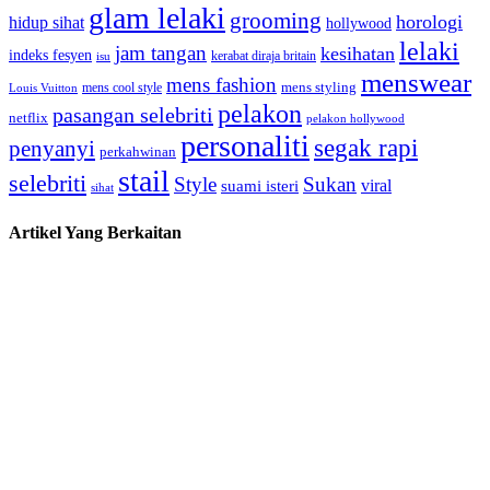
glam lelaki
grooming
horologi
hidup sihat
hollywood
lelaki
jam tangan
kesihatan
indeks fesyen
kerabat diraja britain
isu
menswear
mens fashion
mens cool style
mens styling
Louis Vuitton
pelakon
pasangan selebriti
netflix
pelakon hollywood
personaliti
segak rapi
penyanyi
perkahwinan
stail
selebriti
Style
Sukan
viral
suami isteri
sihat
Artikel Yang Berkaitan