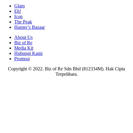
Glam
Eh!
Icon
The Peak
Harper’s Bazaar
About Us
Biz of Re
Media Kit
Hubungi Kami
Promosi
Copyright © 2022. Biz of Re Sdn Bhd (812334M). Hak Cipta
Terpelihara.