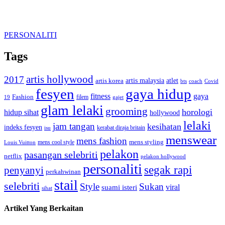
PERSONALITI
Tags
artis hollywood
2017
artis malaysia
artis korea
atlet
bts
coach
Covid
fesyen
gaya hidup
gaya
fitness
Fashion
19
filem
gajet
glam lelaki
grooming
horologi
hidup sihat
hollywood
lelaki
jam tangan
kesihatan
indeks fesyen
kerabat diraja britain
isu
menswear
mens fashion
mens cool style
mens styling
Louis Vuitton
pelakon
pasangan selebriti
netflix
pelakon hollywood
personaliti
segak rapi
penyanyi
perkahwinan
stail
selebriti
Style
Sukan
viral
suami isteri
sihat
Artikel Yang Berkaitan