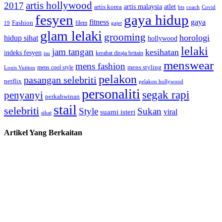
artis hollywood
2017
artis malaysia
artis korea
atlet
bts
coach
Covid
fesyen
gaya hidup
gaya
fitness
Fashion
19
filem
gajet
glam lelaki
grooming
horologi
hidup sihat
hollywood
lelaki
jam tangan
kesihatan
indeks fesyen
kerabat diraja britain
isu
menswear
mens fashion
mens cool style
mens styling
Louis Vuitton
pelakon
pasangan selebriti
netflix
pelakon hollywood
personaliti
segak rapi
penyanyi
perkahwinan
stail
selebriti
Style
Sukan
viral
suami isteri
sihat
Artikel Yang Berkaitan