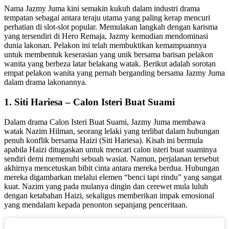
Nama Jazmy Juma kini semakin kukuh dalam industri drama
tempatan sebagai antara teraju utama yang paling kerap mencuri
perhatian di slot-slot popular. Memulakan langkah dengan karisma
yang tersendiri di Hero Remaja, Jazmy kemudian mendominasi
dunia lakonan. Pelakon ini telah membuktikan kemampuannya
untuk membentuk keserasian yang unik bersama barisan pelakon
wanita yang berbeza latar belakang watak. Berikut adalah sorotan
empat pelakon wanita yang pernah berganding bersama Jazmy Juma
dalam drama lakonannya.
1. Siti Hariesa – Calon Isteri Buat Suami
Dalam drama Calon Isteri Buat Suami, Jazmy Juma membawa
watak Nazim Hilman, seorang lelaki yang terlibat dalam hubungan
penuh konflik bersama Haizi (Siti Hariesa). Kisah ini bermula
apabila Haizi ditugaskan untuk mencari calon isteri buat suaminya
sendiri demi memenuhi sebuah wasiat. Namun, perjalanan tersebut
akhirnya mencetuskan bibit cinta antara mereka berdua. Hubungan
mereka digambarkan melalui elemen “benci tapi rindu” yang sangat
kuat. Nazim yang pada mulanya dingin dan cerewet mula luluh
dengan ketabahan Haizi, sekaligus memberikan impak emosional
yang mendalam kepada penonton sepanjang penceritaan.