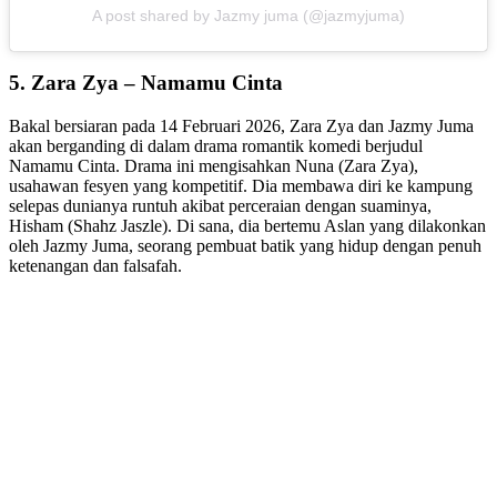
A post shared by Jazmy juma (@jazmyjuma)
5. Zara Zya – Namamu Cinta
Bakal bersiaran pada 14 Februari 2026, Zara Zya dan Jazmy Juma
akan berganding di dalam drama romantik komedi berjudul
Namamu Cinta. Drama ini mengisahkan Nuna (Zara Zya),
usahawan fesyen yang kompetitif. Dia membawa diri ke kampung
selepas dunianya runtuh akibat perceraian dengan suaminya,
Hisham (Shahz Jaszle). Di sana, dia bertemu Aslan yang dilakonkan
oleh Jazmy Juma, seorang pembuat batik yang hidup dengan penuh
ketenangan dan falsafah.