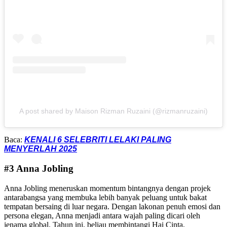
A post shared by Maison Rizman Ruzaini (@rizmanruzaini)
Baca:
KENALI 6 SELEBRITI LELAKI PALING
MENYERLAH 2025
#3 Anna Jobling
Anna Jobling meneruskan momentum bintangnya dengan projek
antarabangsa yang membuka lebih banyak peluang untuk bakat
tempatan bersaing di luar negara. Dengan lakonan penuh emosi dan
persona elegan, Anna menjadi antara wajah paling dicari oleh
jenama global. Tahun ini, beliau membintangi Hai Cinta,