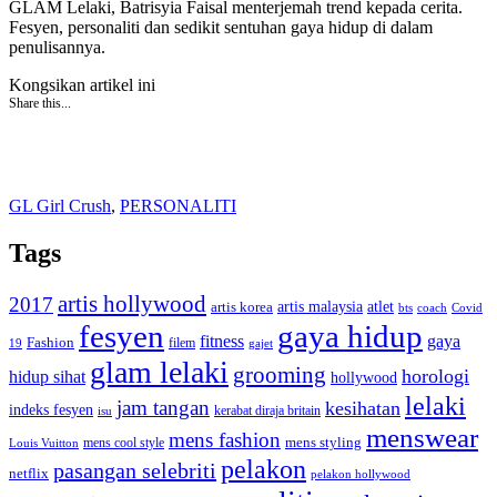
GLAM Lelaki, Batrisyia Faisal menterjemah trend kepada cerita.
Fesyen, personaliti dan sedikit sentuhan gaya hidup di dalam
penulisannya.
Kongsikan artikel ini
Share this...
GL Girl Crush
,
PERSONALITI
Tags
artis hollywood
2017
artis malaysia
artis korea
atlet
bts
coach
Covid
fesyen
gaya hidup
gaya
fitness
Fashion
19
filem
gajet
glam lelaki
grooming
horologi
hidup sihat
hollywood
lelaki
jam tangan
kesihatan
indeks fesyen
kerabat diraja britain
isu
menswear
mens fashion
mens cool style
mens styling
Louis Vuitton
pelakon
pasangan selebriti
netflix
pelakon hollywood