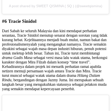
A post shared by SWEET QISMINA ( SQ ) (@sweetqismina)
#6 Tracie Sinidol
Dari Sabah ke seluruh Malaysia dan kini mendapat perhatian
serantau, Tracie Sinidol menutup senarai dengan sorotan yang tidak
kurang hebat. Kejelitaannya menjadi buah mulut, namun bakat dan
profesionalismenyalah yang mengangkat namanya. Tracie semakin
diyakini sebagai wajah masa depan industri hiburan, penuh potensi
untuk meletup lebih besar. Tahun ini, Tracie turut membintangi
drama Gadis Masa
sebagai versi masa lalu watak utama, berkongsi
karakter dengan Mira Filzah dalam konsep “time travel”.
Kehadirannya dalam projek ini menarik perhatian ramai apabila
netizen memuji persamaan wajah antara Tracie dan Mira. Tracie
turut muncul sebagai watak utama dalam drama
Hilang Dalam
Rindu
, bergandingan dengan Jazmy Juma. Ini merupakan sebuah
langkah besar yang mengukuhkan statusnya sebagai pelakon muda
yang semakin mendapat kepercayaan penerbit.