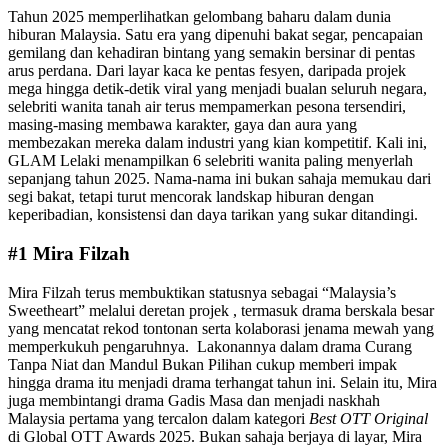
Tahun 2025 memperlihatkan gelombang baharu dalam dunia
hiburan Malaysia. Satu era yang dipenuhi bakat segar, pencapaian
gemilang dan kehadiran bintang yang semakin bersinar di pentas
arus perdana. Dari layar kaca ke pentas fesyen, daripada projek
mega hingga detik-detik viral yang menjadi bualan seluruh negara,
selebriti wanita tanah air terus mempamerkan pesona tersendiri,
masing-masing membawa karakter, gaya dan aura yang
membezakan mereka dalam industri yang kian kompetitif. Kali ini,
GLAM Lelaki menampilkan 6 selebriti wanita paling menyerlah
sepanjang tahun 2025. Nama-nama ini bukan sahaja memukau dari
segi bakat, tetapi turut mencorak landskap hiburan dengan
keperibadian, konsistensi dan daya tarikan yang sukar ditandingi.
#1 Mira Filzah
Mira Filzah terus membuktikan statusnya sebagai “Malaysia’s
Sweetheart” melalui deretan projek , termasuk drama berskala besar
yang mencatat rekod tontonan serta kolaborasi jenama mewah yang
memperkukuh pengaruhnya. Lakonannya dalam drama Curang
Tanpa Niat dan Mandul Bukan Pilihan cukup memberi impak
hingga drama itu menjadi drama terhangat tahun ini. Selain itu, Mira
juga membintangi drama Gadis Masa dan menjadi naskhah
Malaysia pertama yang tercalon dalam kategori
Best OTT Original
di Global OTT Awards 2025. Bukan sahaja berjaya di layar, Mira