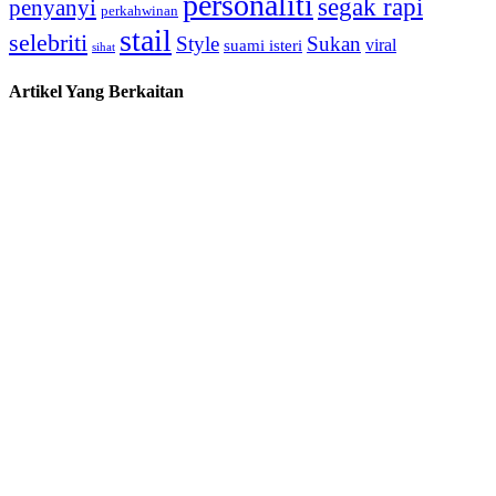
personaliti
segak rapi
penyanyi
perkahwinan
stail
selebriti
Style
Sukan
viral
suami isteri
sihat
Artikel Yang Berkaitan