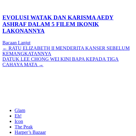
EVOLUSI WATAK DAN KARISMA AEDY
ASHRAF DALAM 5 FILEM IKONIK
LAKONANNYA
Bacaan Lanjut
Posts
← RATU ELIZABETH II MENDERITA KANSER SEBELUM
KEMANGKATANNYA
navigation
DATUK LEE CHONG WEI KINI BAPA KEPADA TIGA
CAHAYA MATA →
Glam
Eh!
Icon
The Peak
Harper’s Bazaar