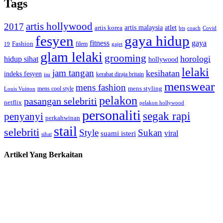
Tags
artis hollywood
2017
artis malaysia
artis korea
atlet
bts
coach
Covid
fesyen
gaya hidup
gaya
fitness
Fashion
19
filem
gajet
glam lelaki
grooming
horologi
hidup sihat
hollywood
lelaki
jam tangan
kesihatan
indeks fesyen
kerabat diraja britain
isu
menswear
mens fashion
mens cool style
mens styling
Louis Vuitton
pelakon
pasangan selebriti
netflix
pelakon hollywood
personaliti
segak rapi
penyanyi
perkahwinan
stail
selebriti
Style
Sukan
viral
suami isteri
sihat
Artikel Yang Berkaitan