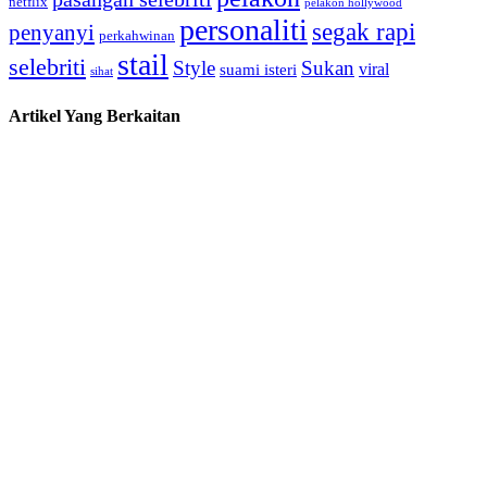
netflix
pelakon hollywood
personaliti
segak rapi
penyanyi
perkahwinan
stail
selebriti
Style
Sukan
viral
suami isteri
sihat
Artikel Yang Berkaitan