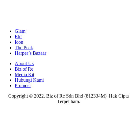
Glam
Eh!
Icon
The Peak
Harper’s Bazaar
About Us
Biz of Re
Media Kit
Hubungi Kami
Promosi
Copyright © 2022. Biz of Re Sdn Bhd (812334M). Hak Cipta
Terpelihara.