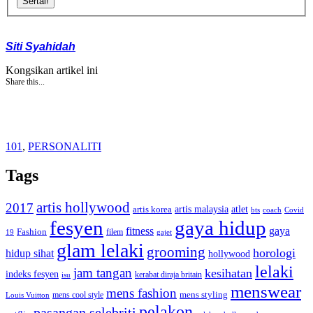
Sertai!
Siti Syahidah
Kongsikan artikel ini
Share this...
101
,
PERSONALITI
Tags
artis hollywood
2017
artis malaysia
artis korea
atlet
bts
coach
Covid
fesyen
gaya hidup
gaya
fitness
Fashion
19
filem
gajet
glam lelaki
grooming
horologi
hidup sihat
hollywood
lelaki
jam tangan
kesihatan
indeks fesyen
kerabat diraja britain
isu
menswear
mens fashion
mens cool style
mens styling
Louis Vuitton
pelakon
pasangan selebriti