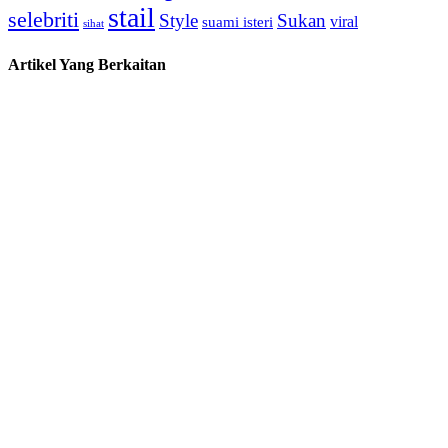
stail
selebriti
Style
Sukan
viral
suami isteri
sihat
Artikel Yang Berkaitan