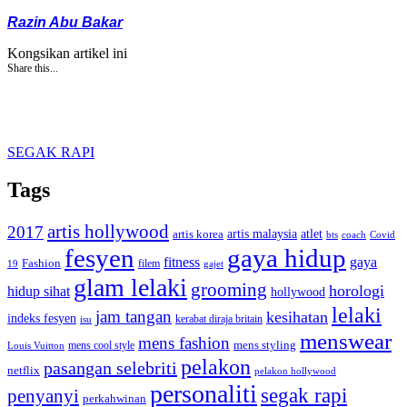
Razin Abu Bakar
Kongsikan artikel ini
Share this...
SEGAK RAPI
Tags
artis hollywood
2017
artis malaysia
artis korea
atlet
bts
coach
Covid
fesyen
gaya hidup
gaya
fitness
Fashion
19
filem
gajet
glam lelaki
grooming
horologi
hidup sihat
hollywood
lelaki
jam tangan
kesihatan
indeks fesyen
kerabat diraja britain
isu
menswear
mens fashion
mens cool style
mens styling
Louis Vuitton
pelakon
pasangan selebriti
netflix
pelakon hollywood
personaliti
segak rapi
penyanyi
perkahwinan