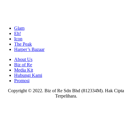
Glam
Eh!
Icon
The Peak
Harper’s Bazaar
About Us
Biz of Re
Media Kit
Hubungi Kami
Promosi
Copyright © 2022. Biz of Re Sdn Bhd (812334M). Hak Cipta
Terpelihara.