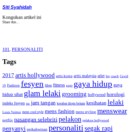
Siti Syahidah
Kongsikan artikel ini
Share this...
101
,
PERSONALITI
Tags
artis hollywood
2017
artis malaysia
artis korea
atlet
bts
coach
Covid
fesyen
gaya hidup
gaya
fitness
Fashion
19
filem
gajet
glam lelaki
grooming
horologi
hidup sihat
hollywood
lelaki
jam tangan
kesihatan
indeks fesyen
kerabat diraja britain
isu
menswear
mens fashion
mens cool style
mens styling
Louis Vuitton
pelakon
pasangan selebriti
netflix
pelakon hollywood
personaliti
segak rapi
penyanyi
perkahwinan