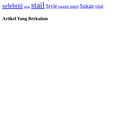
stail
selebriti
Style
Sukan
viral
suami isteri
sihat
Artikel Yang Berkaitan