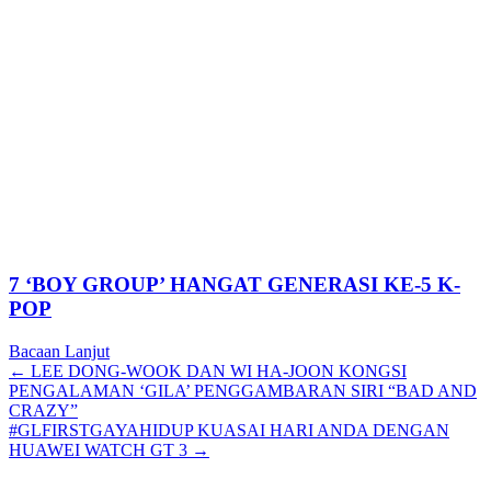
7 ‘BOY GROUP’ HANGAT GENERASI KE-5 K-
POP
Bacaan Lanjut
Posts
← LEE DONG-WOOK DAN WI HA-JOON KONGSI
PENGALAMAN ‘GILA’ PENGGAMBARAN SIRI “BAD AND
navigation
CRAZY”
#GLFIRSTGAYAHIDUP KUASAI HARI ANDA DENGAN
HUAWEI WATCH GT 3 →