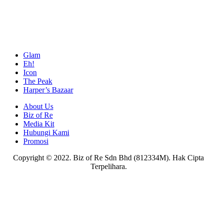
Glam
Eh!
Icon
The Peak
Harper’s Bazaar
About Us
Biz of Re
Media Kit
Hubungi Kami
Promosi
Copyright © 2022. Biz of Re Sdn Bhd (812334M). Hak Cipta
Terpelihara.