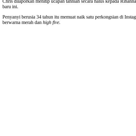
Chris dilaporkan menitip ucapan tahniah secara halus kepada Riha
baru ini.
Penyanyi berusia 34 tahun itu memuat naik satu perkongsian di Inst
berwarna merah dan
high five.