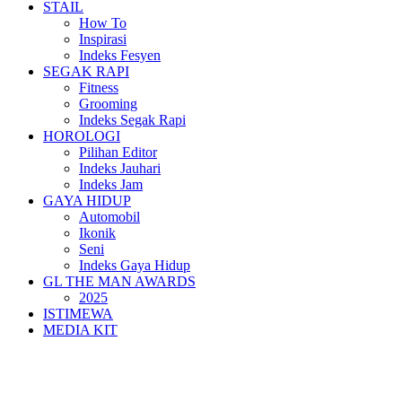
STAIL
How To
Inspirasi
Indeks Fesyen
SEGAK RAPI
Fitness
Grooming
Indeks Segak Rapi
HOROLOGI
Pilihan Editor
Indeks Jauhari
Indeks Jam
GAYA HIDUP
Automobil
Ikonik
Seni
Indeks Gaya Hidup
GL THE MAN AWARDS
2025
ISTIMEWA
MEDIA KIT