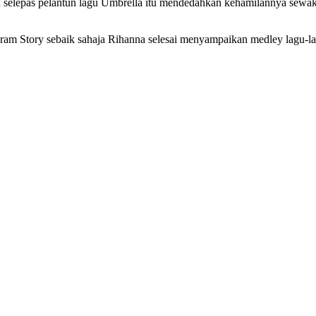
nna selepas pelantun lagu Umbrella itu mendedahkan kehamilannya se
agram Story sebaik sahaja Rihanna selesai menyampaikan medley lagu-l