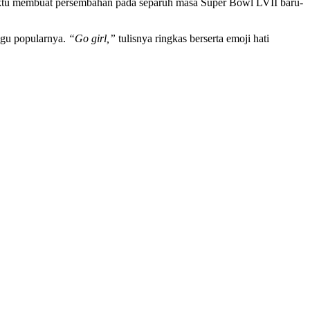
waktu membuat persembahan pada separuh masa Super Bowl LVII baru-
agu popularnya.
“Go girl,”
tulisnya ringkas berserta emoji hati