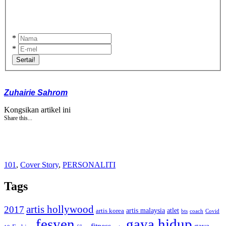
*
*
Sertai!
Zuhairie Sahrom
Kongsikan artikel ini
Share this...
101
,
Cover Story
,
PERSONALITI
Tags
artis hollywood
2017
artis malaysia
artis korea
atlet
bts
coach
Covid
fesyen
gaya hidup