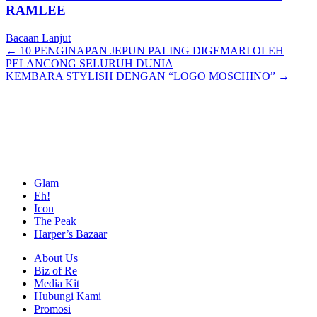
RAMLEE
Bacaan Lanjut
Posts
← 10 PENGINAPAN JEPUN PALING DIGEMARI OLEH
PELANCONG SELURUH DUNIA
navigation
KEMBARA STYLISH DENGAN “LOGO MOSCHINO” →
Glam
Eh!
Icon
The Peak
Harper’s Bazaar
About Us
Biz of Re
Media Kit
Hubungi Kami
Promosi