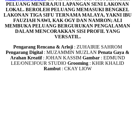
PELUANG MENERAJUI LAPANGAN SENI LAKONAN
LOKAL.
BEROLEH PELUANG MEMASUKI BENGKEL
LAKONAN TIGA SIFU TERNAMA MALAYA, YAKNI IBU
FAUZIAH NAWI, KAK OGY DAN NAMRON; ALI
MEMBUKA PELUANG BERGURUKAN PENGALAMAN
DALAM MENCORAKKAN SISI PROFIL YANG
VERSATIL.
Pengarang Rencana & Arloji
: ZUHAIRIE SAHROM
Pengarang Digital
:
MUZAMMIN MUZLAN
Penata Gaya &
Arahan Kreatif
: JOHAN KASSIM
Gambar
: EDMUND
LEE/ONE3FOUR STUDIO
Grooming
: KHIR KHALID
Rambut
: CKAY LIOW