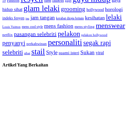
gaya
fitness
Fashion
19
filem
gajet
glam lelaki
grooming
horologi
hidup sihat
hollywood
lelaki
jam tangan
kesihatan
indeks fesyen
kerabat diraja britain
isu
menswear
mens fashion
mens cool style
mens styling
Louis Vuitton
pelakon
pasangan selebriti
netflix
pelakon hollywood
personaliti
segak rapi
penyanyi
perkahwinan
stail
selebriti
Style
Sukan
viral
suami isteri
sihat
Artikel Yang Berkaitan