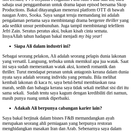
sahaja usai penggambaran untuk drama lapan episod bersama Skop
Productions. Bakal ditayangkan menerusi platform OTT di bawah
naugan Astro, Sooka. Saya sangat teruja memandang ini adalah
pengalaman pertama saya membintangi drama bergenre
thriller
yang
ada sedikit unsur pembunuhan. Juga tampil membintangi telefilem
Jefri Zain. Seratus peratus aksi, bukan kisah cinta semata.
InsyaAllah tahun hadapan bakal menjadi
my big year!
Siapa Ali dalam industri ini?
Sebagai seorang pelakon, Ali adalah seorang pelapis dunia lakonan
yang versatil. Langsung, terbuka untuk memikul apa jua watak. Saat
ini saya sudah memerankan watak aksi, komedi romantik dan
thriller. Turut mendapat peranan untuk antagonis kerana dalam dunia
nyata saya adalah seorang individu yang pemalu. Bila melihat
kembali lakonan di kaca tv, saya betul-betul membiaskan rasa
marah, sedih dan bahagia kerana saya tidak sekali melihat sisi diri itu
sama sekali. Sudah tentu saya kagum dengan kredibiliti diri namun,
masih punya ruang untuk diperbaiki.
Adakah Ali berpunya cabangan karier lain?
Saya bakal berjinak dalam bisnes F&B memandangkan ayah
merupakan seorang ahli perniagaan yang berpunya restoran
menghidangkan masakan Iran dan Arab. Sebenarnya saya dalam