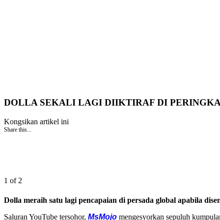
DOLLA SEKALI LAGI DIIKTIRAF DI PERING
Kongsikan artikel ini
Share this...
1 of 2
Dolla meraih satu lagi pencapaian di persada global apabila dis
Saluran YouTube tersohor,
MsMojo
mengesyorkan sepuluh kumpulan w