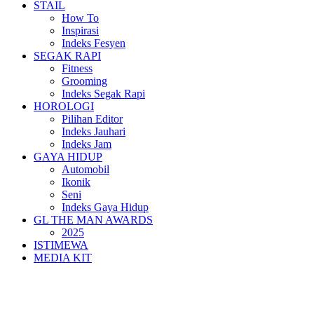
STAIL
How To
Inspirasi
Indeks Fesyen
SEGAK RAPI
Fitness
Grooming
Indeks Segak Rapi
HOROLOGI
Pilihan Editor
Indeks Jauhari
Indeks Jam
GAYA HIDUP
Automobil
Ikonik
Seni
Indeks Gaya Hidup
GL THE MAN AWARDS
2025
ISTIMEWA
MEDIA KIT