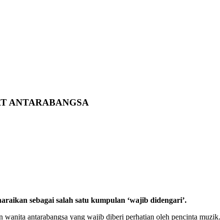
KAT ANTARABANGSA
enaraikan sebagai salah satu kumpulan ‘wajib didengari’.
anita antarabangsa yang wajib diberi perhatian oleh pencinta muzik. 