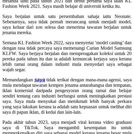
melanda iaitu pada tahun 2021 dan debut pertama saya ialah KL
Fashion Week 2021. Saya masih belajar di universiti ketika itu.
Saya berjalan untuk satu persembahan sahaja iaitu Neonate.
Sebenarnya, saya tidak pernah merancang untuk menjadi model,
saya keluar dari zon selesa dan menerima tawaran berjalan untuk
jenama mereka.
Semasa KL Fashion Week 2022, saya menyertai ‘model casting’ dan
dengan rasa tidak percaya saya memenangi Carian Model Samsung
KLFW. Saya berjaya berjalan dan memperagakan koleksi untuk 20
pereka pada tahun itu dan ia adalah kemuncak kerjaya saya kerana
lebih ramai orang dalam industri mula menyedari saya sebagai
wajah segar.
Memandangkan
saya
tidak terikat dengan mana-mana agensi, saya
mula mendapat tawaran kempen jenama antarabangsa dan tempatan,
iklan komersial daripada pengesyoran orang ramai dan belajar
sendiri tentang cara industri berfungsi untuk meningkatkan prestasi
saya. Saya mula menyukai dan menikmati lebih banyak perkara
yang saya lakukan kerana ia adalah satu kepuasan untuk melihat diri
saya di papan iklan, di kedai dan lain-lain.
Pada akhir tahun 2023, saya menjadi viral kerana video graduasi
saya di TikTok. Saya mengambil kesempatan itu untuk
memperkenalkan diri saya sebagai model kerana jenama besar mula