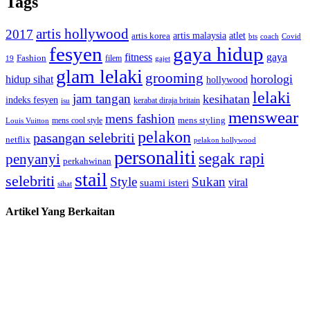
Tags
artis hollywood
2017
artis malaysia
artis korea
atlet
bts
coach
Covid
fesyen
gaya hidup
gaya
fitness
Fashion
19
filem
gajet
glam lelaki
grooming
horologi
hidup sihat
hollywood
lelaki
jam tangan
kesihatan
indeks fesyen
kerabat diraja britain
isu
menswear
mens fashion
mens cool style
mens styling
Louis Vuitton
pelakon
pasangan selebriti
netflix
pelakon hollywood
personaliti
segak rapi
penyanyi
perkahwinan
stail
selebriti
Style
Sukan
viral
suami isteri
sihat
Artikel Yang Berkaitan