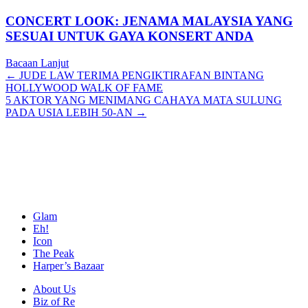
CONCERT LOOK: JENAMA MALAYSIA YANG
SESUAI UNTUK GAYA KONSERT ANDA
Bacaan Lanjut
Posts
← JUDE LAW TERIMA PENGIKTIRAFAN BINTANG
HOLLYWOOD WALK OF FAME
navigation
5 AKTOR YANG MENIMANG CAHAYA MATA SULUNG
PADA USIA LEBIH 50-AN →
Glam
Eh!
Icon
The Peak
Harper’s Bazaar
About Us
Biz of Re