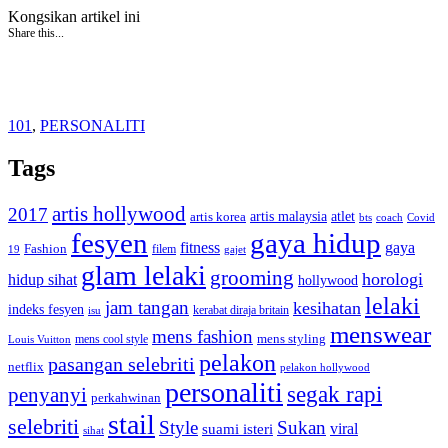
Kongsikan artikel ini
Share this...
101
,
PERSONALITI
Tags
artis hollywood
2017
artis malaysia
artis korea
atlet
bts
coach
Covid
fesyen
gaya hidup
gaya
fitness
Fashion
19
filem
gajet
glam lelaki
grooming
horologi
hidup sihat
hollywood
lelaki
jam tangan
kesihatan
indeks fesyen
kerabat diraja britain
isu
menswear
mens fashion
mens cool style
mens styling
Louis Vuitton
pelakon
pasangan selebriti
netflix
pelakon hollywood
personaliti
segak rapi
penyanyi
perkahwinan
stail
selebriti
Style
Sukan
viral
suami isteri
sihat