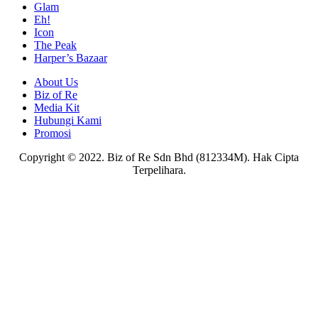
Glam
Eh!
Icon
The Peak
Harper’s Bazaar
About Us
Biz of Re
Media Kit
Hubungi Kami
Promosi
Copyright © 2022. Biz of Re Sdn Bhd (812334M). Hak Cipta
Terpelihara.