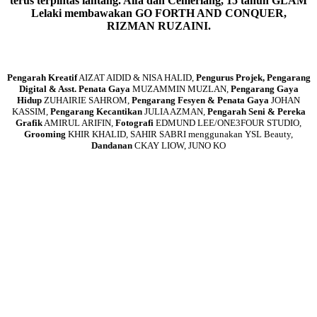
terus terpintas lantang. Alfa dan Cemerlang, 15 tahun GLAM
Lelaki membawakan GO FORTH AND CONQUER,
RIZMAN RUZAINI.
Pengarah Kreatif
AIZAT AIDID & NISA HALID,
Pengurus Projek, Pengarang
Digital & Asst. Penata Gaya
MUZAMMIN MUZLAN,
Pengarang Gaya
Hidup
ZUHAIRIE SAHROM,
Pengarang Fesyen & Penata Gaya
JOHAN
KASSIM,
Pengarang Kecantikan
JULIA AZMAN,
Pengarah Seni & Pereka
Grafik
AMIRUL ARIFIN,
Fotografi
EDMUND LEE/ONE3FOUR STUDIO,
Grooming
KHIR KHALID, SAHIR SABRI menggunakan YSL Beauty,
Dandanan
CKAY LIOW, JUNO KO