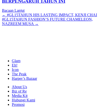
BERPENGARUH TAHUN INI
Bacaan Lanjut
Posts
← #GL15TAHUN HIS LASTING IMPACT, KENJI CHAI
#GL15TAHUN FASHION’S FUTURE CHAMELEON,
navigation
NAZREEM MUSA →
Glam
Eh!
Icon
The Peak
Harper’s Bazaar
About Us
Biz of Re
Media Kit
Hubungi Kami
Promosi