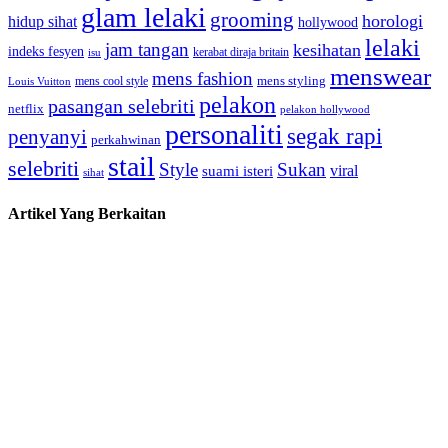
glam lelaki
grooming
horologi
hidup sihat
hollywood
lelaki
jam tangan
kesihatan
indeks fesyen
kerabat diraja britain
isu
menswear
mens fashion
mens cool style
mens styling
Louis Vuitton
pelakon
pasangan selebriti
netflix
pelakon hollywood
personaliti
segak rapi
penyanyi
perkahwinan
stail
selebriti
Style
Sukan
viral
suami isteri
sihat
Artikel Yang Berkaitan