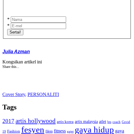
*
*
Sertai!
Julia Azman
Kongsikan artikel ini
Share this...
Cover Story
,
PERSONALITI
Tags
artis hollywood
2017
artis malaysia
artis korea
atlet
bts
coach
Covid
fesyen
gaya hidup
gaya
fitness
Fashion
19
filem
gajet