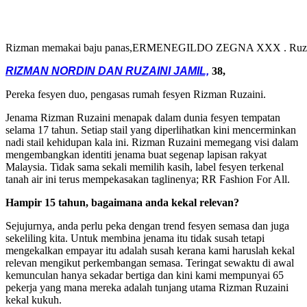
Rizman memakai baju panas,ERMENEGILDO ZEGNA XXX . Ruzai
RIZMAN NORDIN DAN RUZAINI JAMIL,
38,
Pereka fesyen duo, pengasas rumah fesyen Rizman Ruzaini.
Jenama Rizman Ruzaini menapak dalam dunia fesyen tempatan
selama 17 tahun. Setiap stail yang diperlihatkan kini mencerminkan
nadi stail kehidupan kala ini. Rizman Ruzaini memegang visi dalam
mengembangkan identiti jenama buat segenap lapisan rakyat
Malaysia. Tidak sama sekali memilih kasih, label fesyen terkenal
tanah air ini terus mempekasakan taglinenya; RR Fashion For All.
Hampir 15 tahun, bagaimana anda kekal relevan?
Sejujurnya, anda perlu peka dengan trend fesyen semasa dan juga
sekeliling kita. Untuk membina jenama itu tidak susah tetapi
mengekalkan empayar itu adalah susah kerana kami haruslah kekal
relevan mengikut perkembangan semasa. Teringat sewaktu di awal
kemunculan hanya sekadar bertiga dan kini kami mempunyai 65
pekerja yang mana mereka adalah tunjang utama Rizman Ruzaini
kekal kukuh.